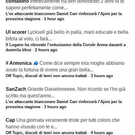
contadino
effettivamente ha ben dimostrato 2 anni fa di
sapere perfettamente come...
L’ex attaccante bianconero Daniel Carr rinforzerà l’Ajoie per la
prossima stagione
·
1 hour ago
Ul scorer
Lycksell già bello in palla, mani educate e bella
bifola al volo, ci farà...
Il Lugano ha ritrovato l’entusiasmo della Cornèr Arena davanti a
duemila tifosi
·
2 hours ago
# Armonica
Come dice sempre mia moglie abbiamo
avuto la fortuna di vivere una gran bella...
Off Topic, discuti di temi non ancora trattati
·
3 hours ago
SanZach
Grande Danieloneeee. Non ricordo se l'ho già
scritto ma quest'anno...
L’ex attaccante bianconero Daniel Carr rinforzerà l’Ajoie per la
prossima stagione
·
3 hours ago
Cap
Una giornata veramente triste per tutti coloro che
hanno vissuto con te e...
Off Topic, discuti di temi non ancora trattati
·
4 hours ago