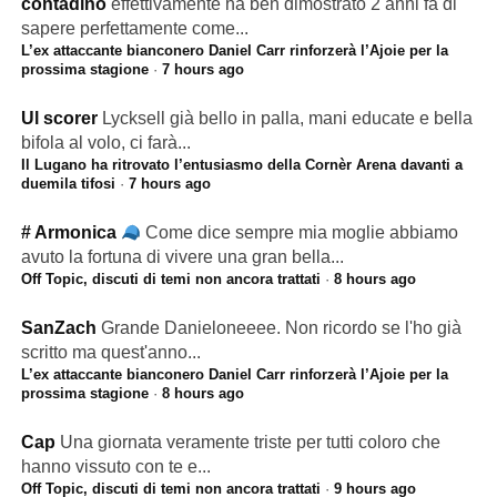
contadino
effettivamente ha ben dimostrato 2 anni fa di
sapere perfettamente come...
L’ex attaccante bianconero Daniel Carr rinforzerà l’Ajoie per la
prossima stagione
·
7 hours ago
Ul scorer
Lycksell già bello in palla, mani educate e bella
bifola al volo, ci farà...
Il Lugano ha ritrovato l’entusiasmo della Cornèr Arena davanti a
duemila tifosi
·
7 hours ago
# Armonica
Come dice sempre mia moglie abbiamo
avuto la fortuna di vivere una gran bella...
Off Topic, discuti di temi non ancora trattati
·
8 hours ago
SanZach
Grande Danieloneeee. Non ricordo se l'ho già
scritto ma quest'anno...
L’ex attaccante bianconero Daniel Carr rinforzerà l’Ajoie per la
prossima stagione
·
8 hours ago
Cap
Una giornata veramente triste per tutti coloro che
hanno vissuto con te e...
Off Topic, discuti di temi non ancora trattati
·
9 hours ago