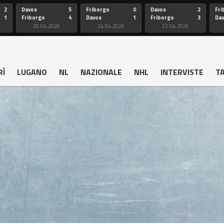
2
Davos
5
Friborgo
0
Davos
2
Fri
1
Friborgo
4
Davos
1
Friborgo
3
Da
26.04.2026
24.04.2026
22.04.2026
RÌ
LUGANO
NL
NAZIONALE
NHL
INTERVISTE
T