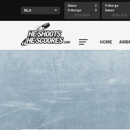
Davos
2
Friborgo
Friborgo
3
Davos
30.04.2026
28.04.2026
HOME
AMB