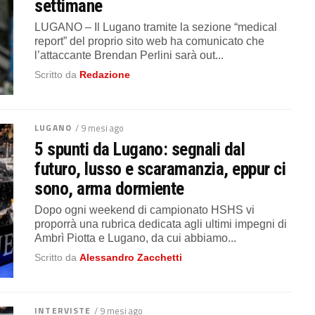
settimane
LUGANO – Il Lugano tramite la sezione “medical
report” del proprio sito web ha comunicato che
l’attaccante Brendan Perlini sarà out...
Scritto da
Redazione
LUGANO
/ 9 mesi ago
5 spunti da Lugano: segnali dal
futuro, lusso e scaramanzia, eppur ci
sono, arma dormiente
Dopo ogni weekend di campionato HSHS vi
proporrà una rubrica dedicata agli ultimi impegni di
Ambrì Piotta e Lugano, da cui abbiamo...
Scritto da
Alessandro Zacchetti
INTERVISTE
/ 9 mesi ago