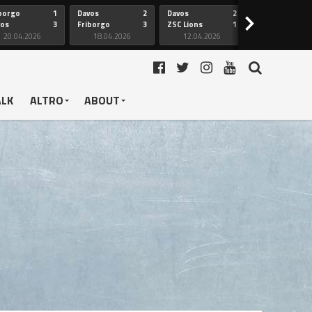
borgo
1
Davos
2
Davos
2
Friborgo
>
vos
3
Friborgo
3
ZSC Lions
1
Ginevra
20.04.2026
18.04.2026
12.04.2026
12.04.2026
ALK
ALTRO
ABOUT