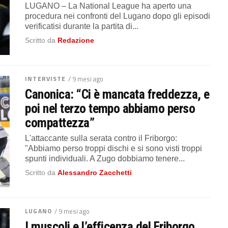
LUGANO – La National League ha aperto una
procedura nei confronti del Lugano dopo gli episodi
verificatisi durante la partita di...
Scritto da
Redazione
INTERVISTE
/ 9 mesi ago
Canonica: “Ci è mancata freddezza, e
poi nel terzo tempo abbiamo perso
compattezza”
L'attaccante sulla serata contro il Friborgo:
"Abbiamo perso troppi dischi e si sono visti troppi
spunti individuali. A Zugo dobbiamo tenere...
Scritto da
Alessandro Zacchetti
LUGANO
/ 9 mesi ago
I muscoli e l’efficenza del Friborgo