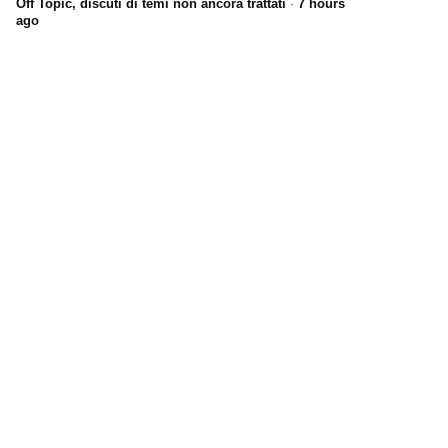
Off Topic, discuti di temi non ancora trattati
·
7 hours
ago