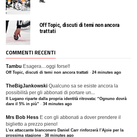
NL
Off Topic, discuti di temi non ancora
trattati
COMMENTI RECENTI
Tambu
Esagera…oggi forse!!
Off Topic, discuti di temi non ancora trattati
·
24 minutes ago
TheBigJankowski
Qualcuno sa se esiste ancora la
possibilità per gli abbonati di portare un...
Il Lugano riparte dalla propria identità ritrovata: “Ognuno dovrà
dare il 5% in più”
·
34 minutes ago
Mrs Bob Hess
E con gli abbonati a dover prendere il
biglietto a prezzo pieno!
L’ex attaccante bianconero Daniel Carr rinforzerà l’Ajoie per la
prossima stagione
·
38 minutes ago