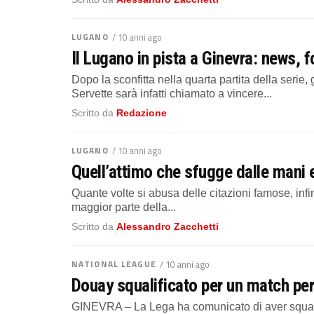
LUGANO
/ 10 anni ago
Il Lugano in pista a Ginevra: news,
Dopo la sconfitta nella quarta partita della serie
Servette sarà infatti chiamato a vincere...
Scritto da
Redazione
LUGANO
/ 10 anni ago
Quell’attimo che sfugge dalle mani e
Quante volte si abusa delle citazioni famose, infi
maggior parte della...
Scritto da
Alessandro Zacchetti
NATIONAL LEAGUE
/ 10 anni ago
Douay squalificato per un match per
GINEVRA – La Lega ha comunicato di aver squalifi