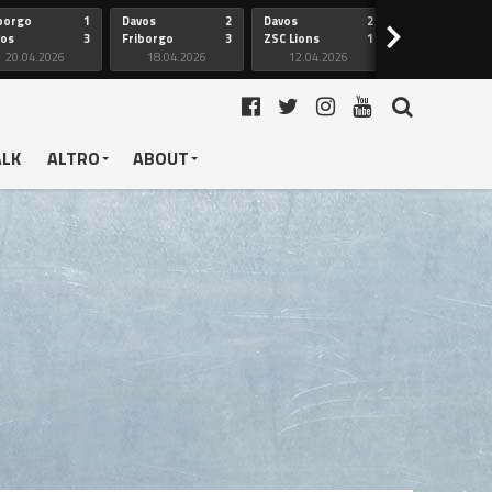
borgo
1
Davos
2
Davos
2
Friborgo
>
vos
3
Friborgo
3
ZSC Lions
1
Ginevra
20.04.2026
18.04.2026
12.04.2026
12.04.2026
ALK
ALTRO
ABOUT