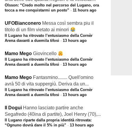
Olsson: “Credo molto nel percorso del Lugano, ora
tocca a me conquistarmi un posto”
·
11 hours ago
UFOBianconero
Messa così sembra piu il
titolo di un film vietato ai minori
Il Lugano ha ritrovato l’entusiasmo della Cornèr
Arena davanti a duemila tifosi
·
13 hours ago
Mamo Mego
Giovincello
Il Lugano ha ritrovato l’entusiasmo della Cornèr
Arena davanti a duemila tifosi
·
13 hours ago
Mamo Mego
Fantasmino........ Quell'omino
avrà 50 di vita suppergiù. Deriva da un...
Il Lugano ha ritrovato l’entusiasmo della Cornèr
Arena davanti a duemila tifosi
·
13 hours ago
Il Dogui
Hanno lasciato partire anche
Segafredo (40ina di partite), Joel Henry (70),...
Il Lugano riparte dalla propria identità ritrovata:
“Ognuno dovrà dare il 5% in più”
·
13 hours ago