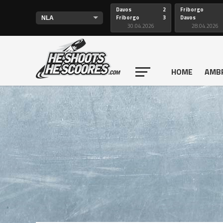
Davos
2
Friborgo
Friborgo
3
Davos
30.04.2026
28.04.2026
HOME
AMB