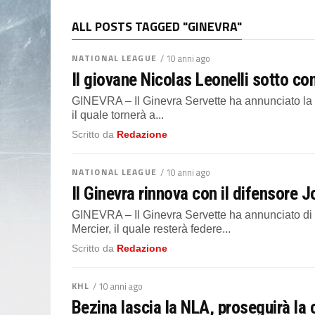
ALL POSTS TAGGED "GINEVRA"
NATIONAL LEAGUE
/ 10 anni ago
Il giovane Nicolas Leonelli sotto co
GINEVRA – Il Ginevra Servette ha annunciato la f
il quale tornerà a...
Scritto da
Redazione
NATIONAL LEAGUE
/ 10 anni ago
Il Ginevra rinnova con il difensore 
GINEVRA – Il Ginevra Servette ha annunciato di av
Mercier, il quale resterà federe...
Scritto da
Redazione
KHL
/ 10 anni ago
Bezina lascia la NLA, proseguirà la 