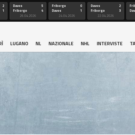
2
Davos
5
Friborgo
0
Davos
2
Fri
1
Friborgo
4
Davos
1
Friborgo
3
Da
26.04.2026
24.04.2026
22.04.2026
RÌ
LUGANO
NL
NAZIONALE
NHL
INTERVISTE
T