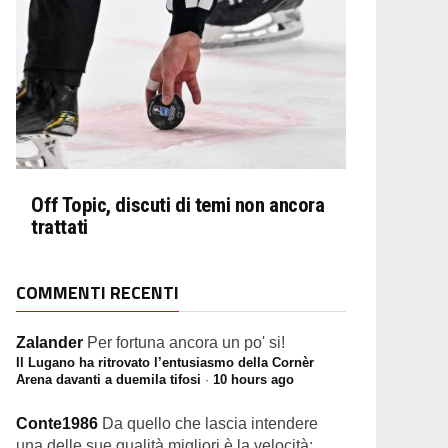
Off Topic, discuti di temi non ancora
trattati
COMMENTI RECENTI
Zalander
Per fortuna ancora un po' si!
Il Lugano ha ritrovato l’entusiasmo della Cornèr
Arena davanti a duemila tifosi
·
10 hours ago
Conte1986
Da quello che lascia intendere
una delle sue qualità migliori è la velocità:...