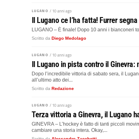
LUGANO
/ 10 anni ago
Il Lugano ce l’ha fatta! Furrer segna
LUGANO – È finale! Dopo 10 anni i bianconeri torna
Scritto da
Diego Medolago
LUGANO
/ 10 anni ago
Il Lugano in pista contro il Ginevra
Dopo l’incredibile vittoria di sabato sera, il Lug
all’ultimo atto dei...
Scritto da
Redazione
LUGANO
/ 10 anni ago
Terza vittoria a Ginevra, il Lugano h
GINEVRA – L’hockey è fatto di tanti piccoli movim
cambiare una storia intera. Okay,...
Scritto da
Alessandro Zacchetti