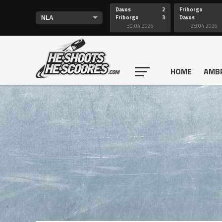
Davos
2
Friborgo
Friborgo
3
Davos
30.04.2026
28.04.2026
HOME
AMB