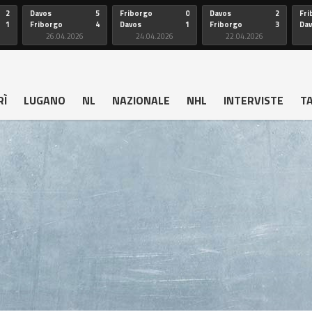
2
Davos
5
Friborgo
0
Davos
2
Fri
1
Friborgo
4
Davos
1
Friborgo
3
Da
26.04.2026
24.04.2026
22.04.2026
RÌ
LUGANO
NL
NAZIONALE
NHL
INTERVISTE
T