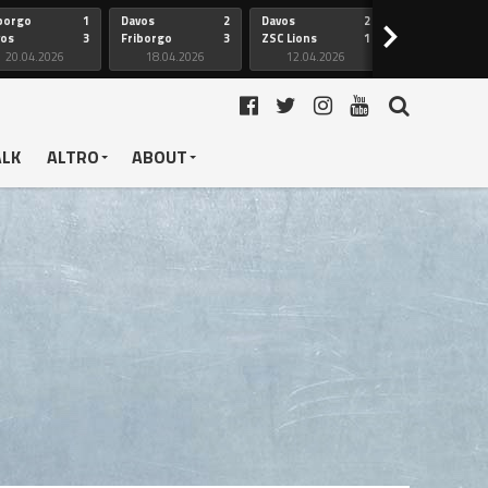
borgo
1
Davos
2
Davos
2
Friborgo
>
vos
3
Friborgo
3
ZSC Lions
1
Ginevra
20.04.2026
18.04.2026
12.04.2026
12.04.2026
ALK
ALTRO
ABOUT