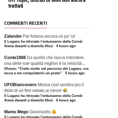
Off Topic, discuti di temi non ancora
trattati
COMMENTI RECENTI
Zalander
Per fortuna ancora un po' si!
Il Lugano ha ritrovato l’entusiasmo della Cornèr
Arena davanti a duemila tifosi
·
4 hours ago
Conte1986
Da quello che lascia intendere
una delle sue qualità migliori è la velocità:...
Olsson: “Credo molto nel percorso del Lugano, ora
tocca a me conquistarmi un posto”
·
5 hours ago
UFOBianconero
Messa così sembra piu il
titolo di un film vietato ai minori
Il Lugano ha ritrovato l’entusiasmo della Cornèr
Arena davanti a duemila tifosi
·
6 hours ago
Mamo Mego
Giovincello
Il Lugano ha ritrovato l’entusiasmo della Cornèr