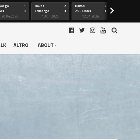
borgo
1
Davos
2
Davos
2
Friborgo
>
vos
3
Friborgo
3
ZSC Lions
1
Ginevra
20.04.2026
18.04.2026
12.04.2026
12.04.2026
ALK
ALTRO
ABOUT