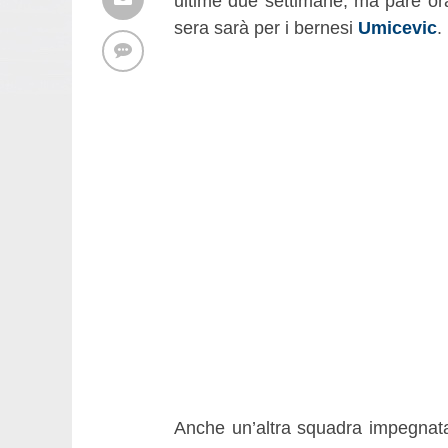
ultime due settimane, ma pare or
sera sarà per i bernesi
Umicevic
.
Anche un’altra squadra impegnata p