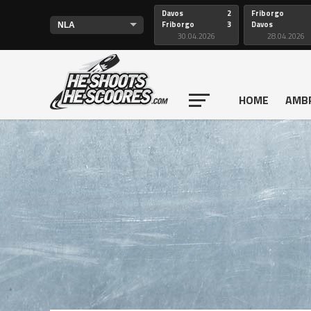
Davos
2
Friborgo
Friborgo
3
Davos
30.04.2026
28.04.2026
HOME
AMB