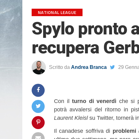
NATIONAL LEAGUE
Spylo pronto al
recupera Ger
Scritto da
Andrea Branca
29 Genna
Con il
turno di venerdì
che si p
potrà avvalersi del ritorno in pi
Laurent Kleisl
su Twitter, tornerà i
Il canadese soffriva di
problemi 