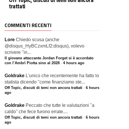
Off Topic, discuti di temi non ancora
trattati
COMMENTI RECENTI
Lore
Chiedo scusa (anche
@disqus_HyBCzxmLf2:disqus), volevo
scrivere "in...
Il giovane attaccante Jordan Forget si è accordato
con l’Ambrì Piotta sino al 2028
·
4 hours ago
Goldrake
L'unico che recentemente ha fatto lo
statista dicendo "come finanziamo ste...
Off Topic, discuti di temi non ancora trattati
·
6 hours
ago
Goldrake
Peccato che tutte le valutazioni "a
caldo" che fece furono errate....
Off Topic, discuti di temi non ancora trattati
·
6 hours
ago