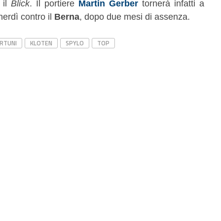
 il
Blick
. Il portiere
Martin Gerber
tornerà infatti a
nerdì contro il
Berna
, dopo due mesi di assenza.
ORTUNI
KLOTEN
SPYLO
TOP