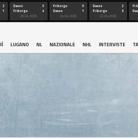
2
Davos
5
Friborgo
0
Davos
2
Fri
1
Friborgo
4
Davos
1
Friborgo
3
Da
26.04.2026
24.04.2026
22.04.2026
RÌ
LUGANO
NL
NAZIONALE
NHL
INTERVISTE
T