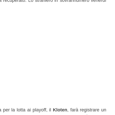
a recuperato. Lo straniero in sovrannumero venerdì
er la lotta ai playoff, il
Kloten
, farà registrare un