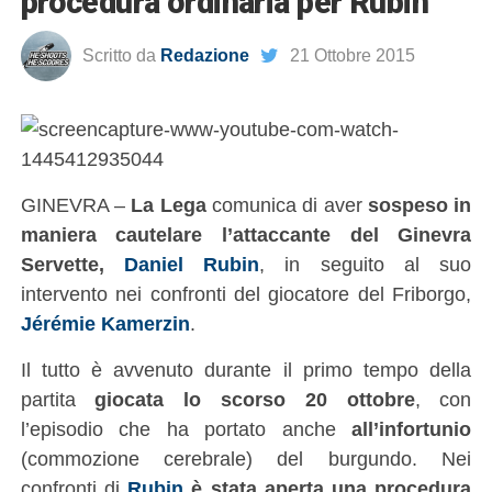
procedura ordinaria per Rubin
Scritto da
Redazione
21 Ottobre 2015
GINEVRA –
La Lega
comunica di aver
sospeso in
maniera cautelare l’attaccante del Ginevra
Servette,
Daniel Rubin
, in seguito al suo
intervento nei confronti del giocatore del Friborgo,
Jérémie Kamerzin
.
Il tutto è avvenuto durante il primo tempo della
partita
giocata lo scorso 20 ottobre
, con
l’episodio che ha portato anche
all’infortunio
(commozione cerebrale) del burgundo. Nei
confronti di
Rubin
è stata aperta una procedura