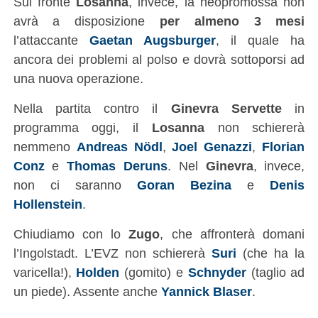
Sul fronte
Losanna
, invece, la neopromossa non
avrà a disposizione
per almeno 3 mesi
l’attaccante
Gaetan Augsburger
, il quale ha
ancora dei problemi al polso e dovrà sottoporsi ad
una nuova operazione.
Nella partita contro il
Ginevra Servette
in
programma oggi, il
Losanna
non schiererà
nemmeno
Andreas Nödl
,
Joel Genazzi
,
Florian
Conz
e
Thomas Deruns
. Nel
Ginevra
, invece,
non ci saranno
Goran Bezina
e
Denis
Hollenstein
.
Chiudiamo con lo
Zugo
, che affronterà domani
l’Ingolstadt. L’EVZ non schiererà
Suri
(che ha la
varicella!),
Holden
(gomito) e
Schnyder
(taglio ad
un piede). Assente anche
Yannick Blaser
.