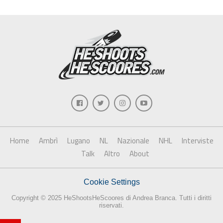
Home
Ambrì
Lugano
NL
Nazionale
NHL
Interviste
Talk
Altro
About
Cookie Settings
Copyright © 2025 HeShootsHeScoores di Andrea Branca. Tutti i diritti
riservati.