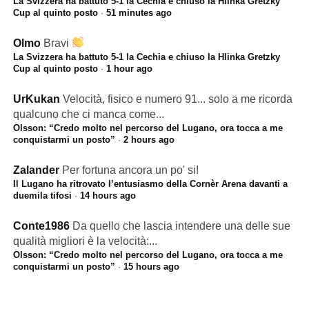
La Svizzera ha battuto 5-1 la Cechia e chiuso la Hlinka Gretzky
Cup al quinto posto
·
51 minutes ago
Olmo
Bravi
La Svizzera ha battuto 5-1 la Cechia e chiuso la Hlinka Gretzky
Cup al quinto posto
·
1 hour ago
UrKukan
Velocità, fisico e numero 91... solo a me ricorda
qualcuno che ci manca come...
Olsson: “Credo molto nel percorso del Lugano, ora tocca a me
conquistarmi un posto”
·
2 hours ago
Zalander
Per fortuna ancora un po' si!
Il Lugano ha ritrovato l’entusiasmo della Cornèr Arena davanti a
duemila tifosi
·
14 hours ago
Conte1986
Da quello che lascia intendere una delle sue
qualità migliori è la velocità:...
Olsson: “Credo molto nel percorso del Lugano, ora tocca a me
conquistarmi un posto”
·
15 hours ago