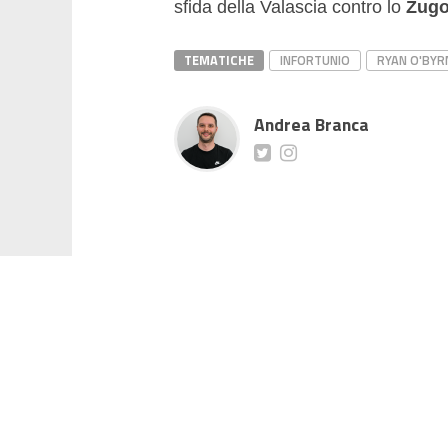
sfida della Valascia contro lo
Zug
TEMATICHE
INFORTUNIO
RYAN O'BYR
Andrea Branca