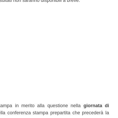
sultati non saranno disponibili a breve.
stampa in merito alla questione nella
giornata di
della conferenza stampa prepartita che precederà la