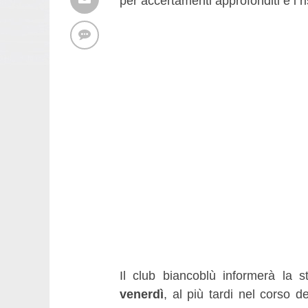
per accertamenti approfonditi e i ri
Il club biancoblù informerà la 
venerdì
, al più tardi nel corso 