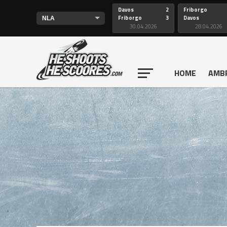
Davos
2
Friborgo
Friborgo
3
Davos
30.04.2026
28.04.2026
HOME
AMB