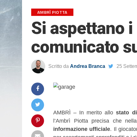
AMBRÌ PIOTTA
Si aspettano i 
comunicato s
Scritto da
Andrea Branca
25 Sette
AMBRÌ – In merito allo
stato d
l’Ambrì Piotta precisa che nell
informazione ufficiale
. Il giocat