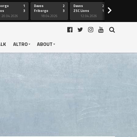
borgo
1
Davos
2
Davos
2
Friborgo
>
vos
3
Friborgo
3
ZSC Lions
1
Ginevra
20.04.2026
18.04.2026
12.04.2026
12.04.2026
ALK
ALTRO
ABOUT