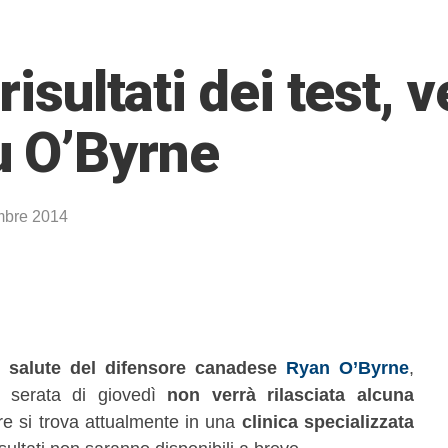
risultati dei test, v
u O’Byrne
mbre 2014
i salute del difensore canadese
Ryan O’Byrne
,
a serata di giovedì
non verrà rilasciata alcuna
ore si trova attualmente in una
clinica specializzata