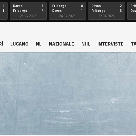
2
Davos
5
Friborgo
0
Davos
2
Fri
1
Friborgo
4
Davos
1
Friborgo
3
Da
26.04.2026
24.04.2026
22.04.2026
RÌ
LUGANO
NL
NAZIONALE
NHL
INTERVISTE
T