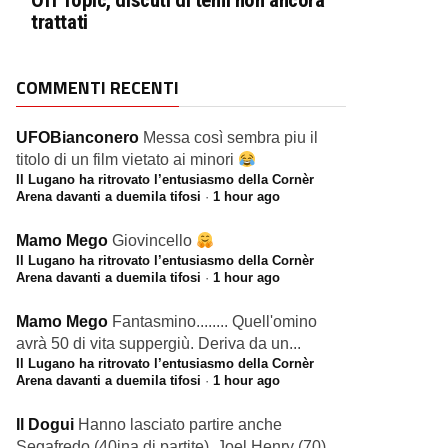
Off Topic, discuti di temi non ancora
trattati
COMMENTI RECENTI
UFOBianconero
Messa così sembra piu il
titolo di un film vietato ai minori
Il Lugano ha ritrovato l’entusiasmo della Cornèr
Arena davanti a duemila tifosi
·
1 hour ago
Mamo Mego
Giovincello
Il Lugano ha ritrovato l’entusiasmo della Cornèr
Arena davanti a duemila tifosi
·
1 hour ago
Mamo Mego
Fantasmino........ Quell'omino
avrà 50 di vita suppergiù. Deriva da un...
Il Lugano ha ritrovato l’entusiasmo della Cornèr
Arena davanti a duemila tifosi
·
1 hour ago
Il Dogui
Hanno lasciato partire anche
Segafredo (40ina di partite), Joel Henry (70),...