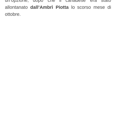
un’opzione, dopo che il canadese era stato
allontanato
dall’Ambrì Piotta
lo scorso mese di
ottobre.