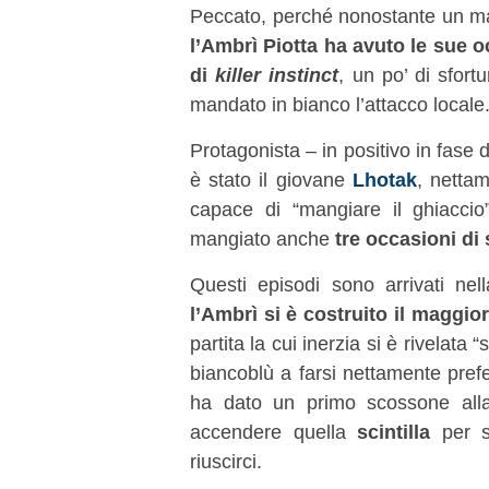
Peccato, perché nonostante un mat
l’Ambrì Piotta ha avuto le sue o
di
killer instinct
, un po’ di sfor
mandato in bianco l’attacco locale
Protagonista – in positivo in fase d
è stato il giovane
Lhotak
, netta
capace di “mangiare il ghiaccio”
mangiato anche
tre occasioni di
Questi episodi sono arrivati nel
l’Ambrì si è costruito il maggio
partita la cui inerzia si è rivelata 
biancoblù a farsi nettamente prefer
ha dato un primo scossone all
accendere quella
scintilla
per s
riuscirci.