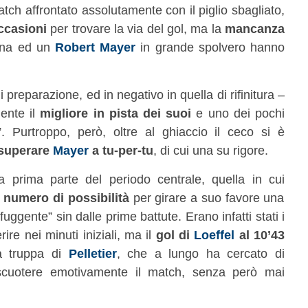
ch affrontato assolutamente con il piglio sbagliato,
ccasioni
per trovare la via del gol, ma la
mancanza
tuna ed un
Robert Mayer
in grande spolvero hanno
.
i preparazione, ed in negativo in quella di rifinitura –
mente il
migliore in pista dei suoi
e uno dei pochi
. Purtroppo, però, oltre al ghiaccio il ceco si è
 superare
Mayer
a tu-per-tu
, di cui una su rigore.
la prima parte del periodo centrale, quella in cui
r numero di possibilità
per girare a suo favore una
“sfuggente” sin dalle prime battute. Erano infatti stati i
ire nei minuti iniziali, ma il
gol di
Loeffel
al 10’43
a truppa di
Pelletier
, che a lungo ha cercato di
cuotere emotivamente il match, senza però mai