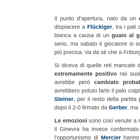
Il punto d’apertura, nato da un
dispiacere a
Flückiger
, tra i pal
bianca a causa di un
guaio al 
serio, ma sabato il giocatore si 
più precisa. Va da sé che a Friborg
Si diceva di quelle reti mancate
estremamente positivo
nei suoi
avrebbe però
cambiato proba
avrebbero potuto farlo il palo colp
Steiner
, per il resto della partit
dopo il 2-0 firmato da
Gerber
, ma 
Le emozioni
sono così venute a m
il Ginevra ha invece confermat
l’opportunismo di
Mercier
hanno 