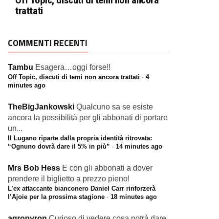
Off Topic, discuti di temi non ancora
trattati
COMMENTI RECENTI
Tambu
Esagera…oggi forse!!
Off Topic, discuti di temi non ancora trattati
·
4
minutes ago
TheBigJankowski
Qualcuno sa se esiste
ancora la possibilità per gli abbonati di portare
un...
Il Lugano riparte dalla propria identità ritrovata:
“Ognuno dovrà dare il 5% in più”
·
14 minutes ago
Mrs Bob Hess
E con gli abbonati a dover
prendere il biglietto a prezzo pieno!
L’ex attaccante bianconero Daniel Carr rinforzerà
l’Ajoie per la prossima stagione
·
18 minutes ago
agropyron
Curioso di vedere cosa potrà dare