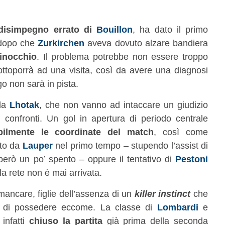
disimpegno errato di
Bouillon
, ha dato il primo
i dopo che
Zurkirchen
aveva dovuto alzare bandiera
ginocchio
. Il problema potrebbe non essere troppo
sottoporrà ad una visita, così da avere una diagnosi
o non sarà in pista.
 da
Lhotak
, che non vanno ad intaccare un giudizio
 confronti. Un gol in apertura di periodo centrale
bilmente le coordinate del match
, così come
ito da
Lauper
nel primo tempo – stupendo l’assist di
a però un po’ spento – oppure il tentativo di
Pestoni
la rete non è mai arrivata.
ancare, figlie dell’assenza di un
killer instinct
che
o di possedere eccome. La classe di
Lombardi
e
infatti
chiuso la partita
già prima della seconda