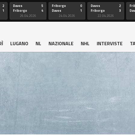
2
Davos
5
Friborgo
0
Davos
2
Fri
1
Friborgo
4
Davos
1
Friborgo
3
Da
26.04.2026
24.04.2026
22.04.2026
RÌ
LUGANO
NL
NAZIONALE
NHL
INTERVISTE
T