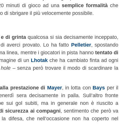
i 20 minuti di gioco ad una
semplice formalità
che
di sbrigare il più velocemente possibile.
 e di grinta
qualcosa si sia decisamente inceppato,
di averci provato. Lo ha fatto
Pelletier
, spostando
ma linea, mentre i giocatori in pista hanno
tentato di
mmagine di un
Lhotak
che ha cambiato finta ad ogni
 hole
– senza però trovare il modo di scardinare la
 alla prestazione di
Mayer
, in lotta con
Bays
per il
enerdì sera decisamente in palla. Sull’altro fronte
pe sui gol subiti, ma in generale non è riuscito a
di sicurezza ai compagni
, sentimento che però va
 la difesa, che nell’occasione non ha coperto nel