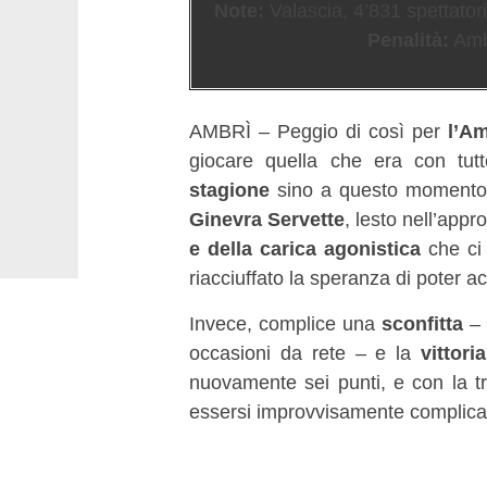
Note:
Valascia, 4’831 spettatori
Penalità:
Ambr
AMBRÌ – Peggio di così per
l’Am
giocare quella che era con tutt
stagione
sino a questo momento,
Ginevra Servette
, lesto nell’app
e della carica agonistica
che ci 
riacciuffato la speranza di poter ac
Invece, complice una
sconfitta
– 
occasioni da rete – e la
vittori
nuovamente sei punti, e con la t
essersi improvvisamente complica