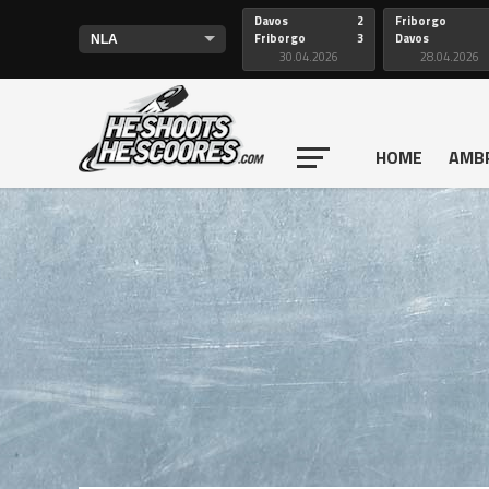
Davos
2
Friborgo
Friborgo
3
Davos
30.04.2026
28.04.2026
HOME
AMB