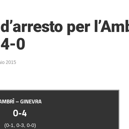
d’arresto per l’Amb
 4-0
io 2015
AMBRÌ – GINEVRA
0-4
(0-1, 0-3, 0-0)