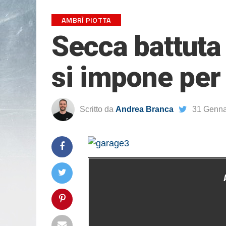
AMBRÌ PIOTTA
Secca battuta 
si impone per
Scritto da
Andrea Branca
31 Genna