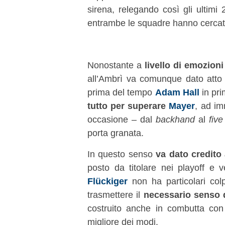
sirena, relegando così gli ultim
entrambe le squadre hanno cercato 
Nonostante a
livello di emozioni
all’Ambrì va comunque dato atto 
prima del tempo
Adam Hall
in pri
tutto per superare
Mayer
, ad i
occasione – dal
backhand
al
five
porta granata.
In questo senso
va dato credito
posto da titolare nei playoff e v
Flückiger
non ha particolari col
trasmettere il
necessario senso 
costruito anche in combutta con
migliore dei modi.