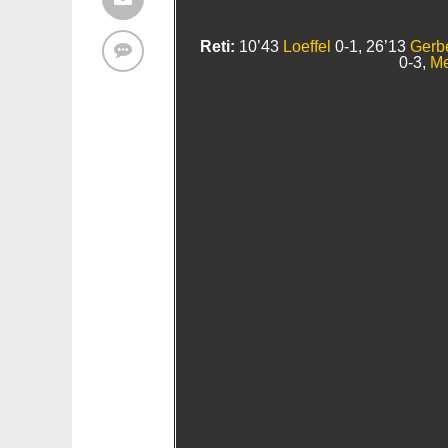
Reti:
10’43
Loeffel
0-1, 26’13
Gerb
0-3,
Me