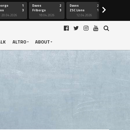
borgo
1
Davos
2
Davos
2
Friborgo
>
vos
3
Friborgo
3
ZSC Lions
1
Ginevra
20.04.2026
18.04.2026
12.04.2026
12.04.2026
ALK
ALTRO
ABOUT