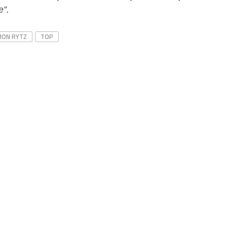
e”.
MON RYTZ
TOP