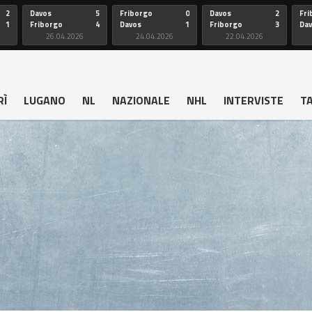
2
Davos
5
Friborgo
0
Davos
2
Fri
1
Friborgo
4
Davos
1
Friborgo
3
Da
26.04.2026
24.04.2026
22.04.2026
RÌ
LUGANO
NL
NAZIONALE
NHL
INTERVISTE
T