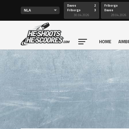
Davos
2
Friborgo
Friborgo
3
Davos
30.04.2026
28.04.2026
HOME
AMB