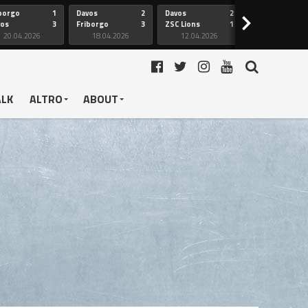
borgo
1
Davos
2
Davos
2
Friborgo
>
vos
3
Friborgo
3
ZSC Lions
1
Ginevra
20.04.2026
18.04.2026
12.04.2026
12.04.2026
ALK
ALTRO
ABOUT