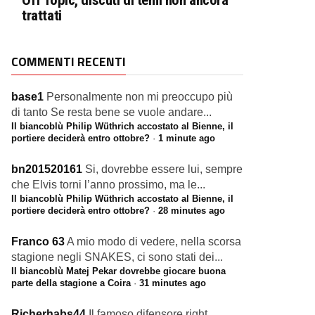
Off Topic, discuti di temi non ancora
trattati
COMMENTI RECENTI
base1
Personalmente non mi preoccupo più
di tanto Se resta bene se vuole andare...
Il biancoblù Philip Wüthrich accostato al Bienne, il
portiere deciderà entro ottobre?
·
1 minute ago
bn201520161
Si, dovrebbe essere lui, sempre
che Elvis torni l’anno prossimo, ma le...
Il biancoblù Philip Wüthrich accostato al Bienne, il
portiere deciderà entro ottobre?
·
28 minutes ago
Franco 63
A mio modo di vedere, nella scorsa
stagione negli SNAKES, ci sono stati dei...
Il biancoblù Matej Pekar dovrebbe giocare buona
parte della stagione a Coira
·
31 minutes ago
Richerhabs44
Il famoso difensore right