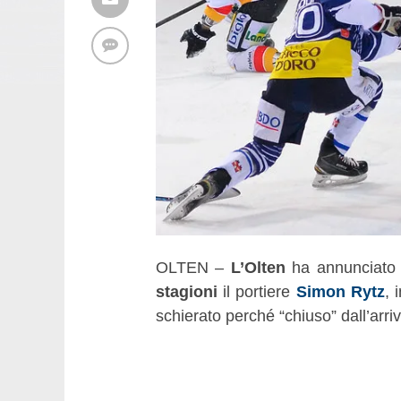
OLTEN –
L’Olten
ha annunciato 
stagioni
il portiere
Simon Rytz
, 
schierato perché “chiuso” dall’arri