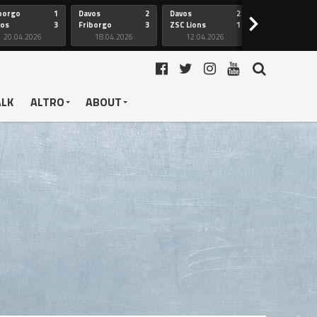
borgo
1
Davos
2
Davos
2
Friborgo
>
vos
3
Friborgo
3
ZSC Lions
1
Ginevra
20.04.2026
18.04.2026
12.04.2026
12.04.2026
ALK
ALTRO
ABOUT