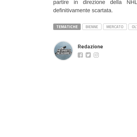
partire in direzione della NH
definitivamente scartata.
TEMATICHE
BIENNE
MERCATO
OL
Redazione