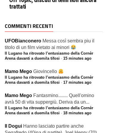
Off Topic, discuti di temi non ancora
trattati
COMMENTI RECENTI
UFOBianconero
Messa così sembra piu il
titolo di un film vietato ai minori
Il Lugano ha ritrovato l’entusiasmo della Cornèr
Arena davanti a duemila tifosi
·
15 minutes ago
Mamo Mego
Giovincello
Il Lugano ha ritrovato l’entusiasmo della Cornèr
Arena davanti a duemila tifosi
·
17 minutes ago
Mamo Mego
Fantasmino........ Quell'omino
avrà 50 di vita suppergiù. Deriva da un...
Il Lugano ha ritrovato l’entusiasmo della Cornèr
Arena davanti a duemila tifosi
·
18 minutes ago
Il Dogui
Hanno lasciato partire anche
Segafredo (40ina di partite), Joel Henry (70),...