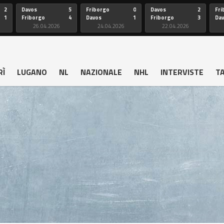
2
Davos
5
Friborgo
0
Davos
2
Fri
1
Friborgo
4
Davos
1
Friborgo
3
Da
26.04.2026
24.04.2026
22.04.2026
RÌ
LUGANO
NL
NAZIONALE
NHL
INTERVISTE
T