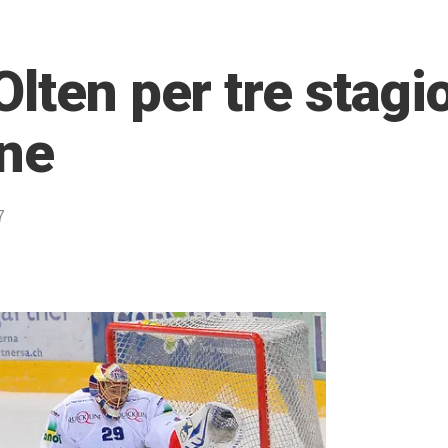
lten per tre stagio
nne
7