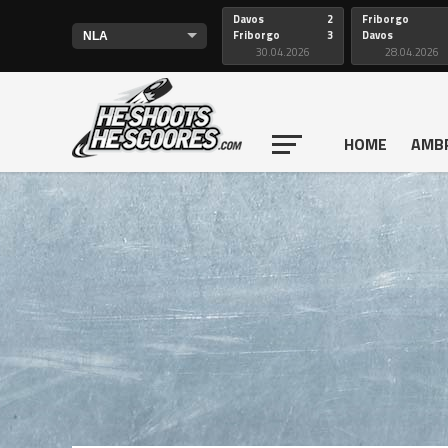
Davos
2
Friborgo
Friborgo
3
Davos
30.04.2026
28.04.2026
HOME
AMB