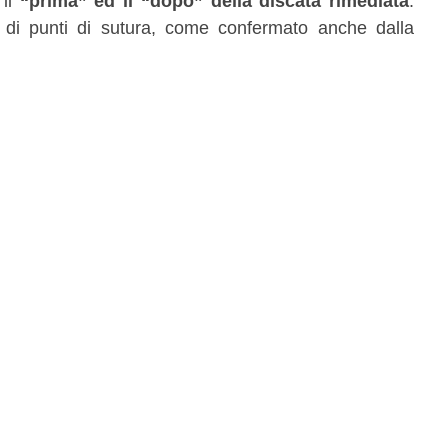
il
“prima” ed il “dopo” della discata rimediata
.
di punti di sutura, come confermato anche dalla