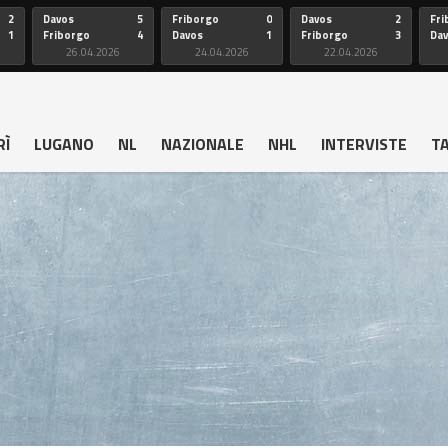
2
Davos
5
Friborgo
0
Davos
2
Fri
1
Friborgo
4
Davos
1
Friborgo
3
Da
26.04.2026
24.04.2026
22.04.2026
RÌ
LUGANO
NL
NAZIONALE
NHL
INTERVISTE
T