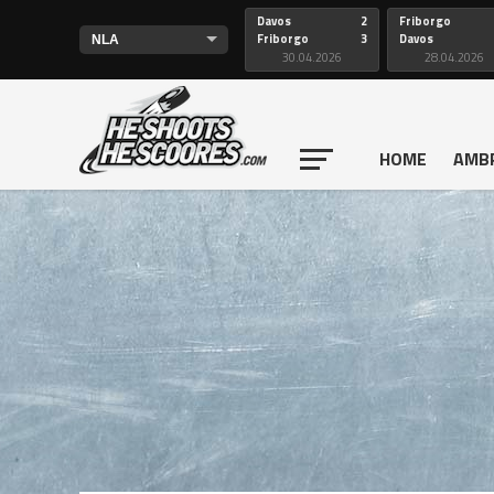
Davos
2
Friborgo
Friborgo
3
Davos
30.04.2026
28.04.2026
HOME
AMB