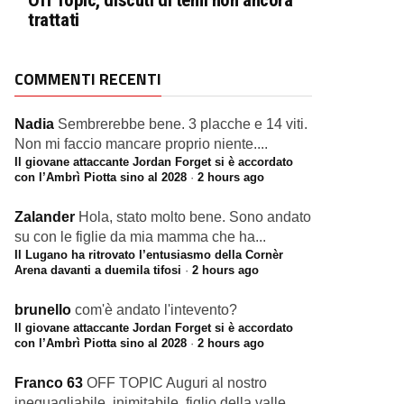
Off Topic, discuti di temi non ancora
trattati
COMMENTI RECENTI
Nadia
Sembrerebbe bene. 3 placche e 14 viti.
Non mi faccio mancare proprio niente....
Il giovane attaccante Jordan Forget si è accordato
con l’Ambrì Piotta sino al 2028
·
2 hours ago
Zalander
Hola, stato molto bene. Sono andato
su con le figlie da mia mamma che ha...
Il Lugano ha ritrovato l’entusiasmo della Cornèr
Arena davanti a duemila tifosi
·
2 hours ago
brunello
com'è andato l'intevento?
Il giovane attaccante Jordan Forget si è accordato
con l’Ambrì Piotta sino al 2028
·
2 hours ago
Franco 63
OFF TOPIC Auguri al nostro
ineguagliabile, inimitabile, figlio della valle,...