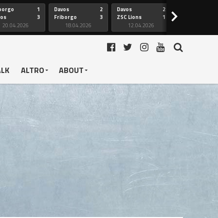
borgo
1
Davos
2
Davos
2
Friborgo
>
vos
3
Friborgo
3
ZSC Lions
1
Ginevra
20.04.2026
18.04.2026
12.04.2026
12.04.2026
ALK
ALTRO
ABOUT