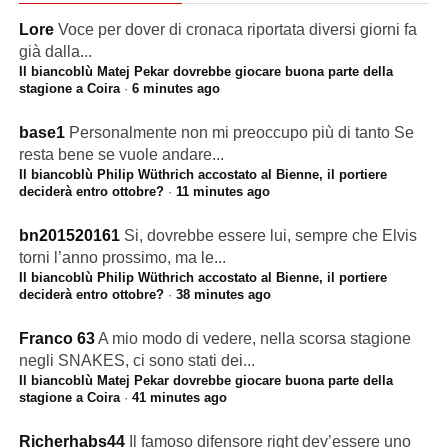
Lore
Voce per dover di cronaca riportata diversi giorni fa
già dalla...
Il biancoblù Matej Pekar dovrebbe giocare buona parte della
stagione a Coira
·
6 minutes ago
base1
Personalmente non mi preoccupo più di tanto Se
resta bene se vuole andare...
Il biancoblù Philip Wüthrich accostato al Bienne, il portiere
deciderà entro ottobre?
·
11 minutes ago
bn201520161
Si, dovrebbe essere lui, sempre che Elvis
torni l’anno prossimo, ma le...
Il biancoblù Philip Wüthrich accostato al Bienne, il portiere
deciderà entro ottobre?
·
38 minutes ago
Franco 63
A mio modo di vedere, nella scorsa stagione
negli SNAKES, ci sono stati dei...
Il biancoblù Matej Pekar dovrebbe giocare buona parte della
stagione a Coira
·
41 minutes ago
Richerhabs44
Il famoso difensore right dev’essere uno