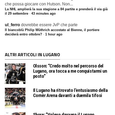
che possa giocare con Hutson. Non...
La NHL amplierà la sua stagione a 84 partite e prenderà il via già
il 29 settembre
·
43 minutes ago
ul_ferro
dovrebbe essere JvP che parte
Il biancoblù Philip Wüthrich accostato al Bienne, il portiere
deciderà entro ottobre?
·
1 hour ago
ALTRI ARTICOLI IN LUGANO
Olsson: “Credo molto nel percorso del
Lugano, ora tocca a me conquistarmi un
posto”
Il Lugano ha ritrovato l’entusiasmo della
Cornèr Arena davanti a duemila tifosi
Shore: “Volevo davvero il Lugano,