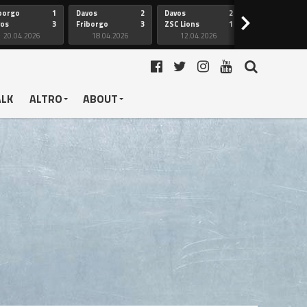
borgo
1
Davos
2
Davos
2
Friborgo
>
vos
3
Friborgo
3
ZSC Lions
1
Ginevra
20.04.2026
18.04.2026
12.04.2026
12.04.2026
ALK
ALTRO
ABOUT