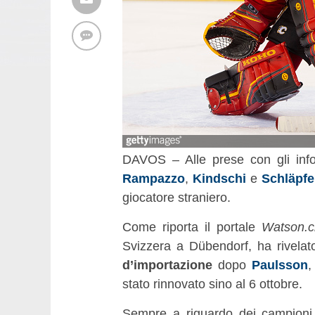
DAVOS – Alle prese con gli info
Rampazzo
,
Kindschi
e
Schläpfe
giocatore straniero.
Come riporta il portale
Watson.c
Svizzera a Dübendorf, ha rivela
d’importazione
dopo
Paulsson
stato rinnovato sino al 6 ottobre.
Sempre a riguardo dei campioni sv