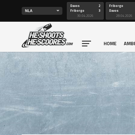
Davos
2
Friborgo
Friborgo
3
Davos
30.04.2026
28.04.2026
HOME
AMB