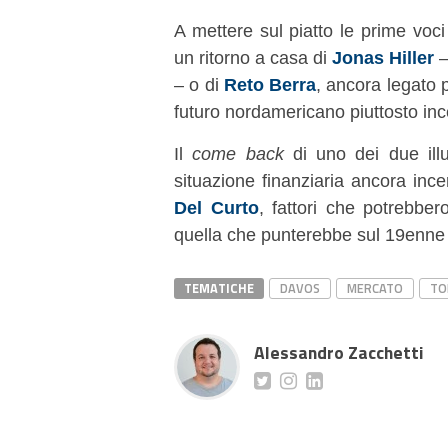
A mettere sul piatto le prime voci 
un ritorno a casa di
Jonas Hiller
–
– o di
Reto Berra
, ancora legato 
futuro nordamericano piuttosto inc
Il
come back
di uno dei due illu
situazione finanziaria ancora ince
Del Curto
, fattori che potrebber
quella che punterebbe sul 19enn
TEMATICHE
DAVOS
MERCATO
TO
Alessandro Zacchetti