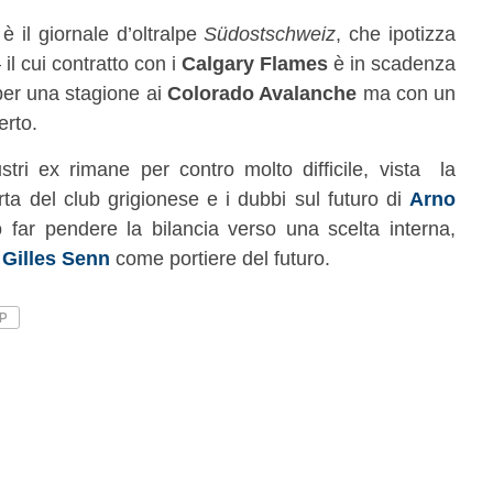
è il giornale d’oltralpe
Südostschweiz
, che ipotizza
 il cui contratto con i
Calgary Flames
è in scadenza
per una stagione ai
Colorado Avalanche
ma con un
erto.
stri ex rimane per contro molto difficile, vista la
rta del club grigionese e i dubbi sul futuro di
Arno
o far pendere la bilancia verso una scelta interna,
e
Gilles Senn
come portiere del futuro.
P