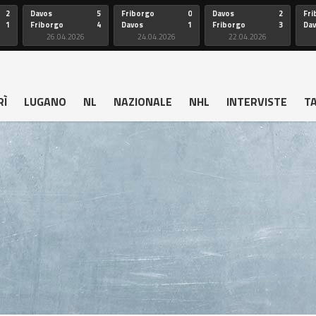
2
Davos
5
Friborgo
0
Davos
2
Fri
1
Friborgo
4
Davos
1
Friborgo
3
Da
26.04.2026
24.04.2026
22.04.2026
RÌ
LUGANO
NL
NAZIONALE
NHL
INTERVISTE
T