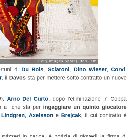
rtuni di
Du Bois
,
Sciaroni
,
Dino Wieser
,
Corvi
,
r
, il
Davos
sta per mettere sotto contratto un nuovo
h
,
Arno Del Curto
, dopo l’eliminazione in Coppa
to a che sta per
ingaggiare un quinto giocatore
,
Lindgren
,
Axelsson
e
Brejcak
, il cui contratto è
izzeri in carica, è notizia di giovedì la firma di