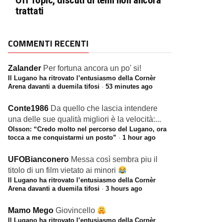
Off Topic, discuti di temi non ancora
trattati
COMMENTI RECENTI
Zalander
Per fortuna ancora un po' si!
Il Lugano ha ritrovato l’entusiasmo della Cornèr
Arena davanti a duemila tifosi
·
53 minutes ago
Conte1986
Da quello che lascia intendere
una delle sue qualità migliori è la velocità:...
Olsson: “Credo molto nel percorso del Lugano, ora
tocca a me conquistarmi un posto”
·
1 hour ago
UFOBianconero
Messa così sembra piu il
titolo di un film vietato ai minori
Il Lugano ha ritrovato l’entusiasmo della Cornèr
Arena davanti a duemila tifosi
·
3 hours ago
Mamo Mego
Giovincello
Il Lugano ha ritrovato l’entusiasmo della Cornèr