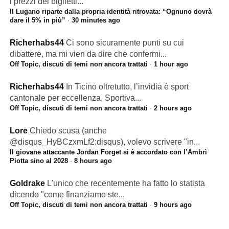
i prezzi dei biglietti...
Il Lugano riparte dalla propria identità ritrovata: “Ognuno dovrà
dare il 5% in più”
·
30 minutes ago
Richerhabs44
Ci sono sicuramente punti su cui
dibattere, ma mi vien da dire che confermi...
Off Topic, discuti di temi non ancora trattati
·
1 hour ago
Richerhabs44
In Ticino oltretutto, l’invidia è sport
cantonale per eccellenza. Sportiva...
Off Topic, discuti di temi non ancora trattati
·
2 hours ago
Lore
Chiedo scusa (anche
@disqus_HyBCzxmLf2:disqus), volevo scrivere "in...
Il giovane attaccante Jordan Forget si è accordato con l’Ambrì
Piotta sino al 2028
·
8 hours ago
Goldrake
L'unico che recentemente ha fatto lo statista
dicendo "come finanziamo ste...
Off Topic, discuti di temi non ancora trattati
·
9 hours ago