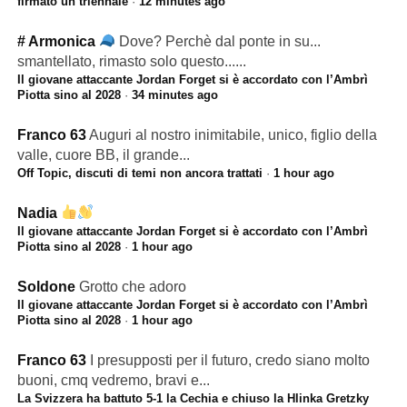
firmato un triennale
·
12 minutes ago
# Armonica
Dove? Perchè dal ponte in su...
smantellato, rimasto solo questo......
Il giovane attaccante Jordan Forget si è accordato con l’Ambrì
Piotta sino al 2028
·
34 minutes ago
Franco 63
Auguri al nostro inimitabile, unico, figlio della
valle, cuore BB, il grande...
Off Topic, discuti di temi non ancora trattati
·
1 hour ago
Nadia
Il giovane attaccante Jordan Forget si è accordato con l’Ambrì
Piotta sino al 2028
·
1 hour ago
Soldone
Grotto che adoro
Il giovane attaccante Jordan Forget si è accordato con l’Ambrì
Piotta sino al 2028
·
1 hour ago
Franco 63
I presupposti per il futuro, credo siano molto
buoni, cmq vedremo, bravi e...
La Svizzera ha battuto 5-1 la Cechia e chiuso la Hlinka Gretzky