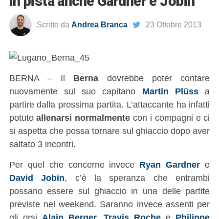
in pista anche Gardner e Jobin
Scritto da
Andrea Branca
23 Ottobre 2013
BERNA – Il
Berna
dovrebbe poter contare
nuovamente sul suo capitano
Martin Plüss
a
partire dalla prossima partita. L’attaccante ha infatti
potuto
allenarsi normalmente
con i compagni e ci
si aspetta che possa tornare sul ghiaccio dopo aver
saltato 3 incontri.
Per quel che concerne invece
Ryan Gardner
e
David Jobin
, c’è la speranza che entrambi
possano essere sul ghiaccio in una delle partite
previste nel weekend. Saranno invece assenti per
gli orsi
Alain Berger
,
Travis Roche
e
Philippe