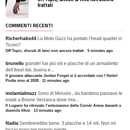
trattati
COMMENTI RECENTI
Richerhabs44
La Moto Güzz ha portato l’head quarter in
Ticino?
Off Topic, discuti di temi non ancora trattati
·
5 minutes ago
brunello
grande! hai più viti e placche di un armadietto
dell'Ikea! dai, buona e...
Il giovane attaccante Jordan Forget si è accordato con l’Ambrì
Piotta sino al 2028
·
11 minutes ago
molamialmazz
Sono di Minusio , da bambino passavo le
estati a Brione Verzasca dove mia...
Il Lugano ha ritrovato l’entusiasmo della Cornèr Arena davanti a
duemila tifosi
·
13 minutes ago
Nadia
Sembrerebbe bene. 3 placche e 14 viti. Non mi
faccio mancare proprio niente....