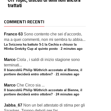
Off Topic, discuti di temi non ancora
trattati
COMMENTI RECENTI
Franco 63
Sono contento che sei d'accordo,
ma a quei commenti, non mi sembra tu abbia...
La Svizzera ha battuto 5-1 la Cechia e chiuso la
Hlinka Gretzky Cup al quinto posto
·
2 minutes ago
Marco
Ciola , i saldi di inizio stagione sono
terminati...
Il biancoblù Philip Wüthrich accostato al Bienne, il
portiere deciderà entro ottobre?
·
21 minutes ago
Marco
Che Circo sia ...
Il biancoblù Philip Wüthrich accostato al Bienne, il
portiere deciderà entro ottobre?
·
24 minutes ago
Jabba_67
Non un bel attestato di stima per gli
Snaskes. Troppo deboli per far...