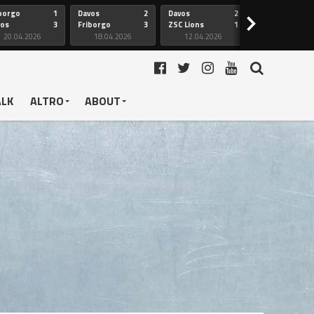
borgo
1
Davos
2
Davos
2
Friborgo
>
vos
3
Friborgo
3
ZSC Lions
1
Ginevra
20.04.2026
18.04.2026
12.04.2026
12.04.2026
ALK
ALTRO
ABOUT