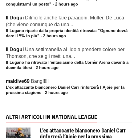
conquistarmi un posto”
·
2 hours ago
Il Dogui
Difificile anche fare paragoni. Müller, De Luca
(che viene comunque da una...
Il Lugano riparte dalla propria identità ritrovata: “Ognuno dovrà
dare il 5% in più”
·
2 hours ago
Il Dogui
Una settimanella al lido a prendere colore per
Thomson, che se gli metti una...
Il Lugano ha ritrovato l’entusiasmo della Cornèr Arena davanti a
duemila tifosi
·
2 hours ago
maldive69
Bang!!!!!
L’ex attaccante bianconero Daniel Carr rinforzerà l’Ajoie per la
prossima stagione
·
2 hours ago
ALTRI ARTICOLI IN NATIONAL LEAGUE
L’ex attaccante bianconero Daniel Carr
rinforzerà l’Ajoie per la prossima