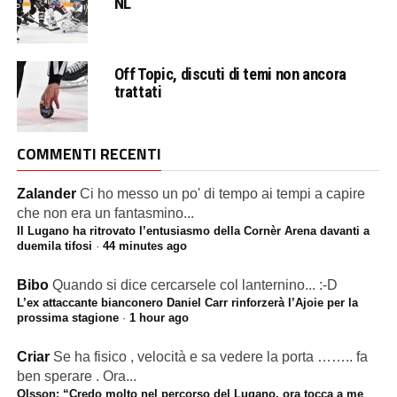
NL
Off Topic, discuti di temi non ancora
trattati
COMMENTI RECENTI
Zalander
Ci ho messo un po' di tempo ai tempi a capire
che non era un fantasmino...
Il Lugano ha ritrovato l’entusiasmo della Cornèr Arena davanti a
duemila tifosi
·
44 minutes ago
Bibo
Quando si dice cercarsele col lanternino... :-D
L’ex attaccante bianconero Daniel Carr rinforzerà l’Ajoie per la
prossima stagione
·
1 hour ago
Criar
Se ha fisico , velocità e sa vedere la porta …….. fa
ben sperare . Ora...
Olsson: “Credo molto nel percorso del Lugano, ora tocca a me