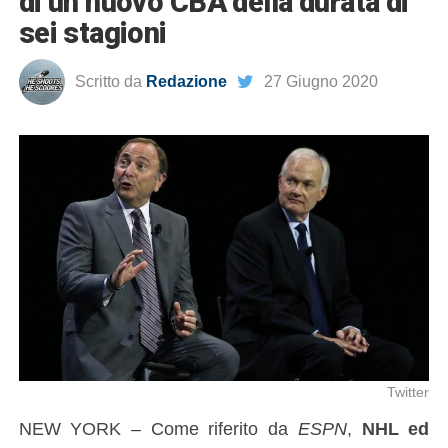
di un nuovo CBA della durata di
sei stagioni
Scritto da
Redazione
27 Giugno 2020
Twitter
NEW YORK – Come riferito da
ESPN
,
NHL ed