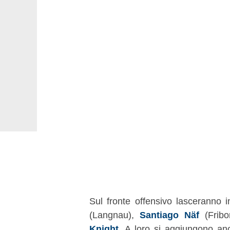
Sul fronte offensivo lasceranno 
(Langnau),
Santiago Näf
(Fribo
Knight
. A loro si aggiungono a