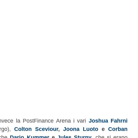
invece la PostFinance Arena i vari
Joshua Fahrni
rgo),
Colton Sceviour
,
Joona Luoto
e
Corban
nche
Dario Kummer
e
Jules Sturny
, che si erano