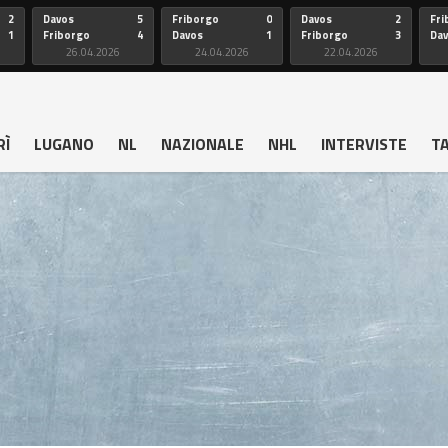
2
Davos
5
Friborgo
0
Davos
2
Fri
1
Friborgo
4
Davos
1
Friborgo
3
Da
26.04.2026
24.04.2026
22.04.2026
RÌ
LUGANO
NL
NAZIONALE
NHL
INTERVISTE
T