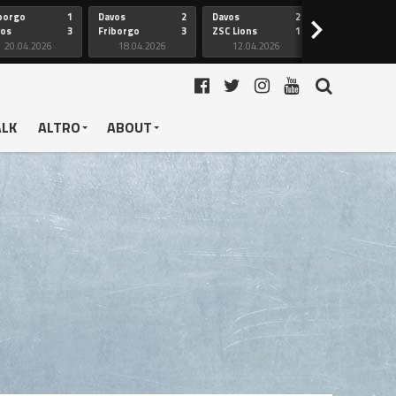
borgo
1
Davos
2
Davos
2
Friborgo
>
vos
3
Friborgo
3
ZSC Lions
1
Ginevra
20.04.2026
18.04.2026
12.04.2026
12.04.2026
ALK
ALTRO
ABOUT