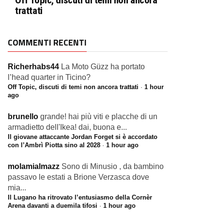
Off Topic, discuti di temi non ancora
trattati
COMMENTI RECENTI
Richerhabs44
La Moto Güzz ha portato
l’head quarter in Ticino?
Off Topic, discuti di temi non ancora trattati
·
1 hour
ago
brunello
grande! hai più viti e placche di un
armadietto dell'Ikea! dai, buona e...
Il giovane attaccante Jordan Forget si è accordato
con l’Ambrì Piotta sino al 2028
·
1 hour ago
molamialmazz
Sono di Minusio , da bambino
passavo le estati a Brione Verzasca dove
mia...
Il Lugano ha ritrovato l’entusiasmo della Cornèr
Arena davanti a duemila tifosi
·
1 hour ago