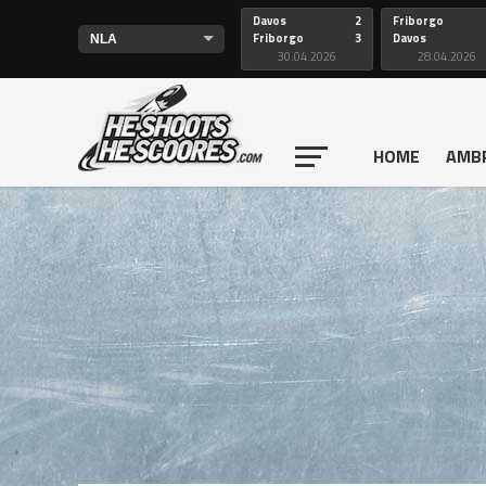
Davos
2
Friborgo
Friborgo
3
Davos
30.04.2026
28.04.2026
HOME
AMB