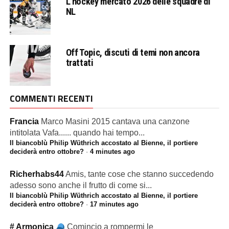
L’hockey mercato 2026 delle squadre di
NL
Off Topic, discuti di temi non ancora
trattati
COMMENTI RECENTI
Francia
Marco Masini 2015 cantava una canzone
intitolata Vafa...... quando hai tempo...
Il biancoblù Philip Wüthrich accostato al Bienne, il portiere
deciderà entro ottobre?
·
4 minutes ago
Richerhabs44
Amis, tante cose che stanno succedendo
adesso sono anche il frutto di come si...
Il biancoblù Philip Wüthrich accostato al Bienne, il portiere
deciderà entro ottobre?
·
17 minutes ago
# Armonica
Comincio a rompermi le