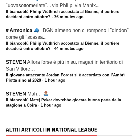
"uovasottomerlate"... via Philip, via Manix...
Il biancoblù Philip Wüthrich accostato al Bienne, il portiere
deciderà entro ottobre?
·
36 minutes ago
# Armonica
I BGN almeno non ci rompono i "dindon"
come gli "scassa...
Il biancoblù Philip Wüthrich accostato al Bienne, il portiere
deciderà entro ottobre?
·
44 minutes ago
STEVEN
Allora forse è più in su, magari in territorio di
San Vittore…
Il giovane attaccante Jordan Forget si è accordato con l’Ambrì
Piotta sino al 2028
·
1 hour ago
STEVEN
Mah…
Il biancoblù Matej Pekar dovrebbe giocare buona parte della
stagione a Coira
·
1 hour ago
ALTRI ARTICOLI IN NATIONAL LEAGUE