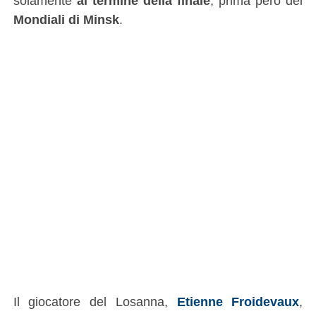
solamente
al termine della finale
, prima però dei
Mondiali di Minsk
.
Il giocatore del Losanna,
Etienne Froidevaux
,