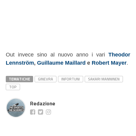
Out invece sino al nuovo anno i vari
Theodor
Lennström
,
Guillaume Maillard
e
Robert Mayer
.
TEMATICHE
GINEVRA
INFORTUNI
SAKARI MANNINEN
TOP
Redazione