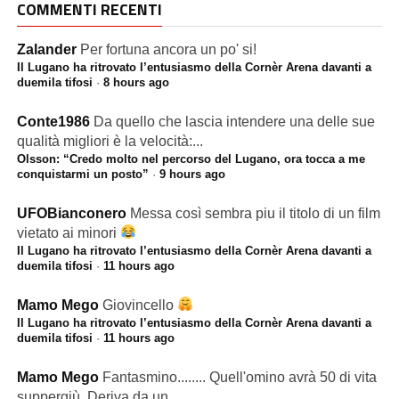
COMMENTI RECENTI
Zalander
Per fortuna ancora un po' si!
Il Lugano ha ritrovato l’entusiasmo della Cornèr Arena davanti a
duemila tifosi
·
8 hours ago
Conte1986
Da quello che lascia intendere una delle sue
qualità migliori è la velocità:...
Olsson: “Credo molto nel percorso del Lugano, ora tocca a me
conquistarmi un posto”
·
9 hours ago
UFOBianconero
Messa così sembra piu il titolo di un film
vietato ai minori
Il Lugano ha ritrovato l’entusiasmo della Cornèr Arena davanti a
duemila tifosi
·
11 hours ago
Mamo Mego
Giovincello
Il Lugano ha ritrovato l’entusiasmo della Cornèr Arena davanti a
duemila tifosi
·
11 hours ago
Mamo Mego
Fantasmino........ Quell'omino avrà 50 di vita
suppergiù. Deriva da un...