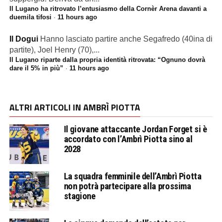
Il Lugano ha ritrovato l’entusiasmo della Cornèr Arena davanti a
duemila tifosi
·
11 hours ago
Il Dogui
Hanno lasciato partire anche Segafredo (40ina di
partite), Joel Henry (70),...
Il Lugano riparte dalla propria identità ritrovata: “Ognuno dovrà
dare il 5% in più”
·
11 hours ago
ALTRI ARTICOLI IN AMBRÌ PIOTTA
Il giovane attaccante Jordan Forget si è
accordato con l’Ambrì Piotta sino al
2028
La squadra femminile dell’Ambrì Piotta
non potrà partecipare alla prossima
stagione