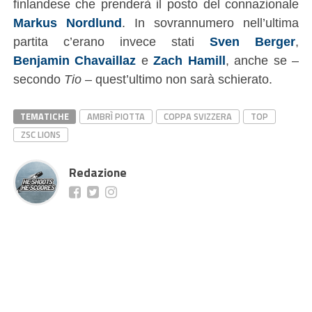
finlandese che prenderà il posto del connazionale
Markus Nordlund
. In sovrannumero nell’ultima
partita c’erano invece stati
Sven Berger
,
Benjamin Chavaillaz
e
Zach Hamill
, anche se –
secondo
Tio
– quest’ultimo non sarà schierato.
TEMATICHE
AMBRÌ PIOTTA
COPPA SVIZZERA
TOP
ZSC LIONS
Redazione