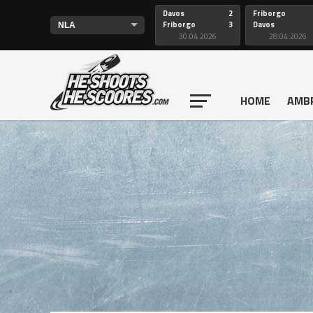
Davos
2
Friborgo
Friborgo
3
Davos
30.04.2026
28.04.2026
HOME
AMB