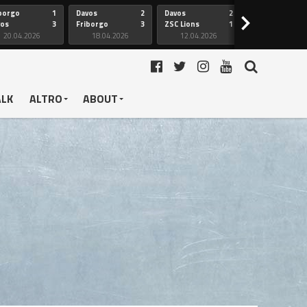
borgo
1
Davos
2
Davos
2
Friborgo
>
vos
3
Friborgo
3
ZSC Lions
1
Ginevra
20.04.2026
18.04.2026
12.04.2026
12.04.2026
ALK
ALTRO
ABOUT