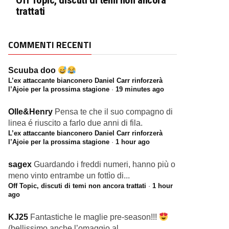
Off Topic, discuti di temi non ancora
trattati
COMMENTI RECENTI
Scuuba doo
L’ex attaccante bianconero Daniel Carr rinforzerà
l’Ajoie per la prossima stagione
·
19 minutes ago
Olle&Henry
Pensa te che il suo compagno di
linea é riuscito a farlo due anni di fila.
L’ex attaccante bianconero Daniel Carr rinforzerà
l’Ajoie per la prossima stagione
·
1 hour ago
sagex
Guardando i freddi numeri, hanno più o
meno vinto entrambe un fottìo di...
Off Topic, discuti di temi non ancora trattati
·
1 hour
ago
KJ25
Fantastiche le maglie pre-season!!!
(bellissimo anche l’omaggio al...