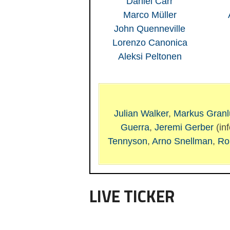
Daniel Carr
Marco Müller
John Quenneville
Lorenzo Canonica
Aleksi Peltonen
Julian Walker
,
Markus Granl
Guerra
,
Jeremi Gerber
(inf
Tennyson
,
Arno Snellman
,
Ro
LIVE TICKER