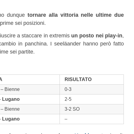
no dunque
tornare alla vittoria nelle ultime due
 prime sei posizioni.
iuscire a staccare in extremis
un posto nei play-in
,
ambio in panchina. I seeläander hanno però fatto
ime sei partite.
A
RISULTATO
– Bienne
0-3
–
Lugano
2-5
– Bienne
3-2 SO
–
Lugano
–