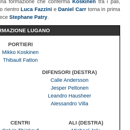
una formazione che conferma
Koskinen
tra i pali,
uo rientro
Luca Fazzini
e
Daniel Carr
torna in prima
vece
Stephane Patry
.
RMAZIONE LUGANO
PORTIERI
Mikko Koskinen
Thibault Fatton
DIFENSORI (DESTRA)
Calle Andersson
Jesper Peltonen
Leandro Hausheer
Alessandro Villa
CENTRI
ALI (DESTRA)