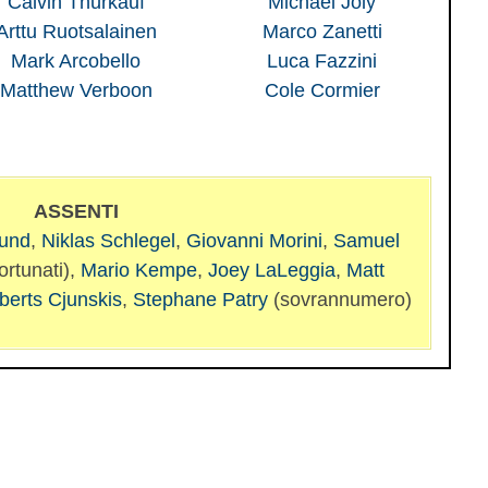
Calvin Thürkauf
Michael Joly
Arttu Ruotsalainen
Marco Zanetti
Mark Arcobello
Luca Fazzini
Matthew Verboon
Cole Cormier
ASSENTI
und
,
Niklas Schlegel
,
Giovanni Morini
,
Samuel
ortunati),
Mario Kempe
,
Joey LaLeggia
,
Matt
berts Cjunskis
,
Stephane Patry
(sovrannumero)