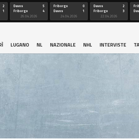
2
Davos
5
Friborgo
0
Davos
2
Fri
1
Friborgo
4
Davos
1
Friborgo
3
Da
26.04.2026
24.04.2026
22.04.2026
RÌ
LUGANO
NL
NAZIONALE
NHL
INTERVISTE
T