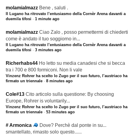
molamialmazz
Bene , saluti .
Il Lugano ha ritrovato l’entusiasmo della Cornèr Arena davanti a
duemila tifosi
·
1 minute ago
molamialmazz
Ciao Zalo , posso permettermi di chiederti
come è andato il tuo soggiorno in...
Il Lugano ha ritrovato l’entusiasmo della Cornèr Arena davanti a
duemila tifosi
·
3 minutes ago
Richerhabs44
Ho letto su media canadesi che si becca
tra i 700 e 800 formiconi. Non li vale
Vinzenz Rohrer ha scelto lo Zugo per il suo futuro, l’austriaco ha
firmato un triennale
·
8 minutes ago
Cole#13
Cito articolo sulla questione: By choosing
Europe, Rohrer is voluntarily...
Vinzenz Rohrer ha scelto lo Zugo per il suo futuro, l’austriaco ha
firmato un triennale
·
53 minutes ago
# Armonica
Dove? Perchè dal ponte in su...
smantellato, rimasto solo questo......