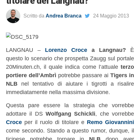
titolare del Langnau?
Scritto da
Andrea Branca
24 Maggio 2013
LANGNAU –
Lorenzo Croce
a Langnau?
È
questo lo scenario che prospetta Zaugg sul portale
20Minuten.ch, il quale indica come l’attuale
terzo
portiere dell’Ambrì
potrebbe passare ai
Tigers in
NLB
nel tentativo di aiutare i tigrotti a risalire
immediatamente nella massima divisione.
Questa pare essere la strategia che vorrebbe
adottare il DS
Wolfgang Schickli
, che vorrebbe
Croce
per il ruolo di titolare e
Remo Giovannini
come secondo. Stando a questo rumor, dunque, il
ticinese potrebbe tornare in
NLB
dopo aver