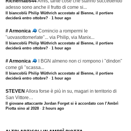
Richerhabs44
Amis, tante cose che stanno succedendo
adesso sono anche il frutto di come si...
Il biancoblù Philip Wüthrich accostato al Bienne, il portiere
deciderà entro ottobre?
·
1 hour ago
# Armonica
Comincio a rompermi le
"uovasottomerlate"... via Philip, via Manix...
Il biancoblù Philip Wüthrich accostato al Bienne, il portiere
deciderà entro ottobre?
·
1 hour ago
# Armonica
I BGN almeno non ci rompono i "dindon"
come gli "scassa...
Il biancoblù Philip Wüthrich accostato al Bienne, il portiere
deciderà entro ottobre?
·
1 hour ago
STEVEN
Allora forse è più in su, magari in territorio di
San Vittore…
Il giovane attaccante Jordan Forget si è accordato con l’Ambrì
Piotta sino al 2028
·
2 hours ago