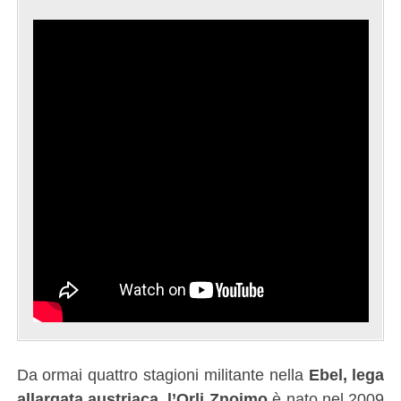
Da ormai quattro stagioni militante nella
Ebel, lega
allargata austriaca, l’Orli Znojmo
è nato nel 2009