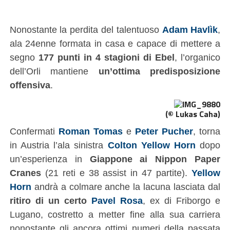
Nonostante la perdita del talentuoso
Adam Havlìk
,
ala 24enne formata in casa e capace di mettere a
segno
177 punti in 4 stagioni di Ebel
, l’organico
dell’Orli mantiene
un’ottima predisposizione
offensiva
.
(© Lukas Caha)
Confermati
Roman Tomas
e
Peter Pucher
, torna
in Austria l’ala sinistra
Colton Yellow Horn
dopo
un’esperienza in
Giappone ai Nippon Paper
Cranes
(21 reti e 38 assist in 47 partite).
Yellow
Horn
andrà a colmare anche la lacuna lasciata dal
ritiro di un certo
Pavel Rosa
, ex di Friborgo e
Lugano, costretto a metter fine alla sua carriera
nonostante gli ancora ottimi numeri della passata