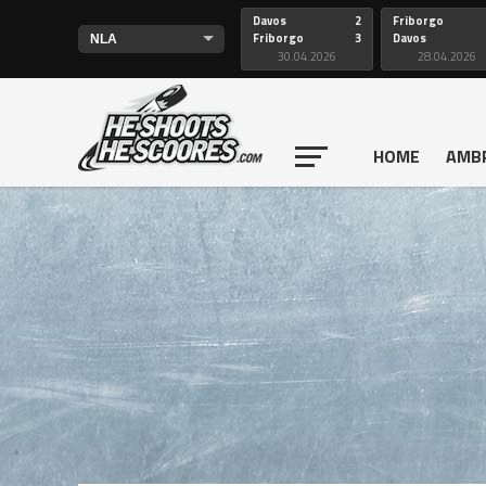
Davos
2
Friborgo
Friborgo
3
Davos
30.04.2026
28.04.2026
HOME
AMB