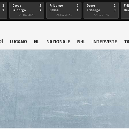
2
Davos
5
Friborgo
0
Davos
2
Fri
1
Friborgo
4
Davos
1
Friborgo
3
Da
26.04.2026
24.04.2026
22.04.2026
RÌ
LUGANO
NL
NAZIONALE
NHL
INTERVISTE
T