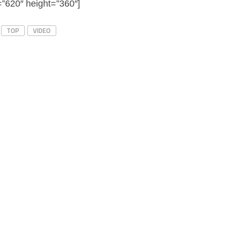
”620″ height=”360″]
TOP
VIDEO