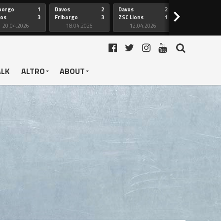
borgo
1
Davos
2
Davos
2
Friborgo
>
vos
3
Friborgo
3
ZSC Lions
1
Ginevra
20.04.2026
18.04.2026
12.04.2026
12.04.2026
ALK
ALTRO
ABOUT