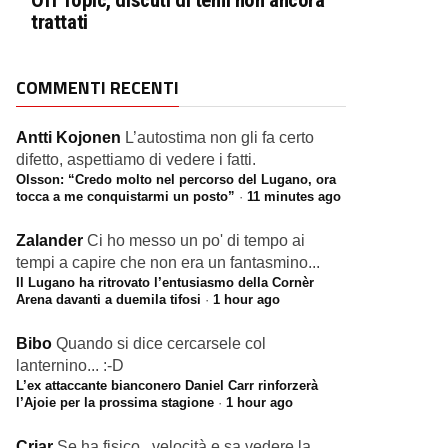
Off Topic, discuti di temi non ancora
trattati
COMMENTI RECENTI
Antti Kojonen
L’autostima non gli fa certo
difetto, aspettiamo di vedere i fatti.
Olsson: “Credo molto nel percorso del Lugano, ora
tocca a me conquistarmi un posto”
·
11 minutes ago
Zalander
Ci ho messo un po' di tempo ai
tempi a capire che non era un fantasmino...
Il Lugano ha ritrovato l’entusiasmo della Cornèr
Arena davanti a duemila tifosi
·
1 hour ago
Bibo
Quando si dice cercarsele col
lanternino... :-D
L’ex attaccante bianconero Daniel Carr rinforzerà
l’Ajoie per la prossima stagione
·
1 hour ago
Criar
Se ha fisico , velocità e sa vedere la