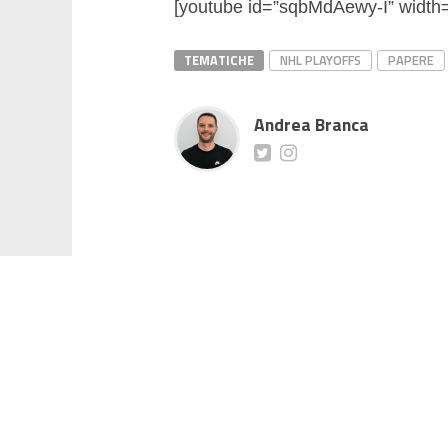
[youtube id=”sqbMdAewy-I” width=
TEMATICHE
NHL PLAYOFFS
PAPERE
Andrea Branca