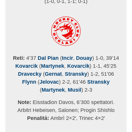
(1-0, 0-1, 1-1; 0-1)
Reti:
4’37
Dal Pian
(
Incir
,
Douay
) 1-0, 39’14
Kovarcik
(
Martynek
,
Kovarcik
) 1-1, 45’25
Dravecky
(
Gernat
,
Stransky
) 1-2, 51’06
Flynn
(
Jelovac
) 2-2, 61’46
Stransky
(
Martynek
,
Musil
) 2-3
Note:
Eisstadion Davos, 6’300 spettatori.
Arbitri Hebeisen, Salonen; Progin Shishlo
Penalità:
Ambrì 2×2′, Trinec 4×2′