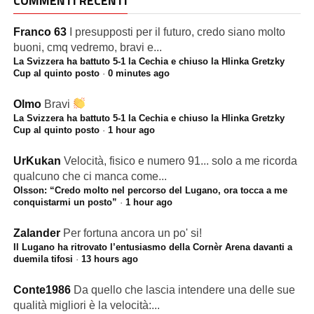
COMMENTI RECENTI
Franco 63
I presupposti per il futuro, credo siano molto
buoni, cmq vedremo, bravi e...
La Svizzera ha battuto 5-1 la Cechia e chiuso la Hlinka Gretzky
Cup al quinto posto
·
0 minutes ago
Olmo
Bravi
La Svizzera ha battuto 5-1 la Cechia e chiuso la Hlinka Gretzky
Cup al quinto posto
·
1 hour ago
UrKukan
Velocità, fisico e numero 91... solo a me ricorda
qualcuno che ci manca come...
Olsson: “Credo molto nel percorso del Lugano, ora tocca a me
conquistarmi un posto”
·
1 hour ago
Zalander
Per fortuna ancora un po' si!
Il Lugano ha ritrovato l’entusiasmo della Cornèr Arena davanti a
duemila tifosi
·
13 hours ago
Conte1986
Da quello che lascia intendere una delle sue
qualità migliori è la velocità:...