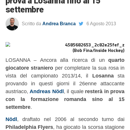
prova a Losanna fino al 15
settembre
Scritto da
Andrea Branca
6 Agosto 2013
(Bob Fina/Inside Hockey)
LOSANNA – Ancora alla ricerca di un
quarto
giocatore straniero
per completare la sua rosa in
vista del campionato 2013/14, il
Losanna
sta
provando in questi giorni il 26enne attaccante
austriaco,
Andreas Nödl
, il quale
resterà in prova
con la formazione romanda sino al 15
settembre
.
Nödl
, draftato nel 2006 al secondo turno dai
Philadelphia Flyers
, ha giocato la scorsa stagione