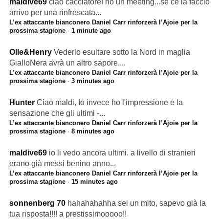
maldive69
ciao cacciatore! ho un meeting...se ce la faccio
arrivo per una rinfrescata...
L’ex attaccante bianconero Daniel Carr rinforzerà l’Ajoie per la
prossima stagione
·
1 minute ago
Olle&Henry
Vederlo esultare sotto la Nord in maglia
GialloNera avrà un altro sapore....
L’ex attaccante bianconero Daniel Carr rinforzerà l’Ajoie per la
prossima stagione
·
3 minutes ago
Hunter
Ciao maldi, Io invece ho l'impressione e la
sensazione che gli ultimi -...
L’ex attaccante bianconero Daniel Carr rinforzerà l’Ajoie per la
prossima stagione
·
8 minutes ago
maldive69
io li vedo ancora ultimi. a livello di stranieri
erano già messi benino anno...
L’ex attaccante bianconero Daniel Carr rinforzerà l’Ajoie per la
prossima stagione
·
15 minutes ago
sonnenberg 70
hahahahahha sei un mito, sapevo già la
tua risposta!!!! a prestissimooooo!!