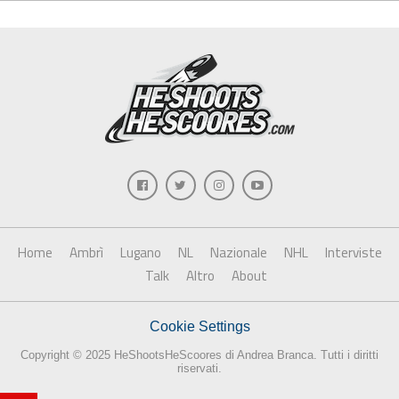
Home
Ambrì
Lugano
NL
Nazionale
NHL
Interviste
Talk
Altro
About
Cookie Settings
Copyright © 2025 HeShootsHeScoores di Andrea Branca. Tutti i diritti
riservati.