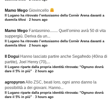
Mamo Mego
Giovincello
Il Lugano ha ritrovato l’entusiasmo della Cornèr Arena davanti a
duemila tifosi
·
2 hours ago
Mamo Mego
Fantasmino........ Quell'omino avrà 50 di vita
suppergiù. Deriva da un...
Il Lugano ha ritrovato l’entusiasmo della Cornèr Arena davanti a
duemila tifosi
·
2 hours ago
Il Dogui
Hanno lasciato partire anche Segafredo (40ina di
partite), Joel Henry (70),...
Il Lugano riparte dalla propria identità ritrovata: “Ognuno dovrà
dare il 5% in più”
·
2 hours ago
agropyron
Allo ZSC, beati loro, ogni anno danno la
possibilità a dei giovani. Hanno...
Il Lugano riparte dalla propria identità ritrovata: “Ognuno dovrà
dare il 5% in più”
·
3 hours ago