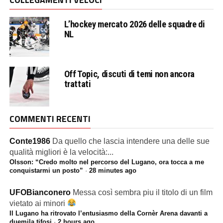
L’hockey mercato 2026 delle squadre di
NL
Off Topic, discuti di temi non ancora
trattati
COMMENTI RECENTI
Conte1986
Da quello che lascia intendere una delle sue
qualità migliori è la velocità:...
Olsson: “Credo molto nel percorso del Lugano, ora tocca a me
conquistarmi un posto”
·
28 minutes ago
UFOBianconero
Messa così sembra piu il titolo di un film
vietato ai minori
Il Lugano ha ritrovato l’entusiasmo della Cornèr Arena davanti a
duemila tifosi
·
2 hours ago