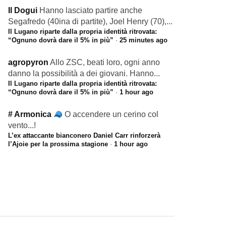
Il Dogui
Hanno lasciato partire anche
Segafredo (40ina di partite), Joel Henry (70),...
Il Lugano riparte dalla propria identità ritrovata:
“Ognuno dovrà dare il 5% in più”
·
25 minutes ago
agropyron
Allo ZSC, beati loro, ogni anno
danno la possibilità a dei giovani. Hanno...
Il Lugano riparte dalla propria identità ritrovata:
“Ognuno dovrà dare il 5% in più”
·
1 hour ago
# Armonica
O accendere un cerino col
vento...!
L’ex attaccante bianconero Daniel Carr rinforzerà
l’Ajoie per la prossima stagione
·
1 hour ago