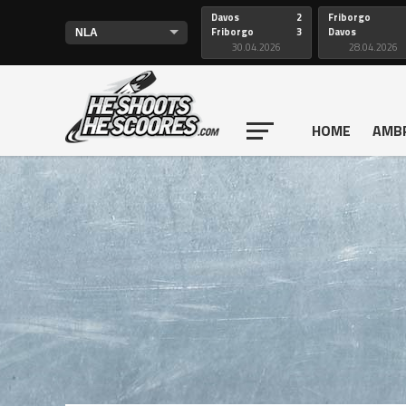
Davos
2
Friborgo
Friborgo
3
Davos
30.04.2026
28.04.2026
HOME
AMB