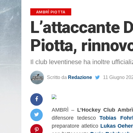
AMBRÌ PIOTTA
L’attaccante D
Piotta, rinnov
Il club leventinese ha inoltre uffici
Scritto da
Redazione
11 Giugno 20
AMBRÌ –
L’Hockey Club Ambrì-
difensore tedesco
Tobias Fohrl
preparatore atletico
Lukas Oehe