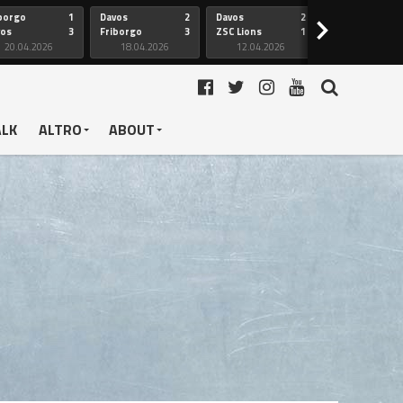
borgo
1
Davos
2
Davos
2
Friborgo
>
vos
3
Friborgo
3
ZSC Lions
1
Ginevra
20.04.2026
18.04.2026
12.04.2026
12.04.2026
ALK
ALTRO
ABOUT