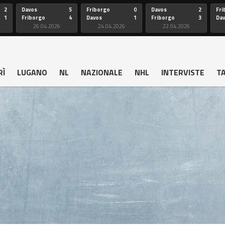
2
Davos
5
Friborgo
0
Davos
2
Fri
1
Friborgo
4
Davos
1
Friborgo
3
Da
26.04.2026
24.04.2026
22.04.2026
RÌ
LUGANO
NL
NAZIONALE
NHL
INTERVISTE
T