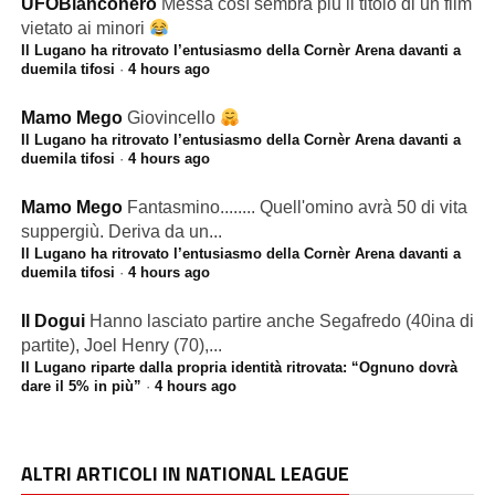
UFOBianconero
Messa così sembra piu il titolo di un film
vietato ai minori
Il Lugano ha ritrovato l’entusiasmo della Cornèr Arena davanti a
duemila tifosi
·
4 hours ago
Mamo Mego
Giovincello
Il Lugano ha ritrovato l’entusiasmo della Cornèr Arena davanti a
duemila tifosi
·
4 hours ago
Mamo Mego
Fantasmino........ Quell'omino avrà 50 di vita
suppergiù. Deriva da un...
Il Lugano ha ritrovato l’entusiasmo della Cornèr Arena davanti a
duemila tifosi
·
4 hours ago
Il Dogui
Hanno lasciato partire anche Segafredo (40ina di
partite), Joel Henry (70),...
Il Lugano riparte dalla propria identità ritrovata: “Ognuno dovrà
dare il 5% in più”
·
4 hours ago
ALTRI ARTICOLI IN NATIONAL LEAGUE