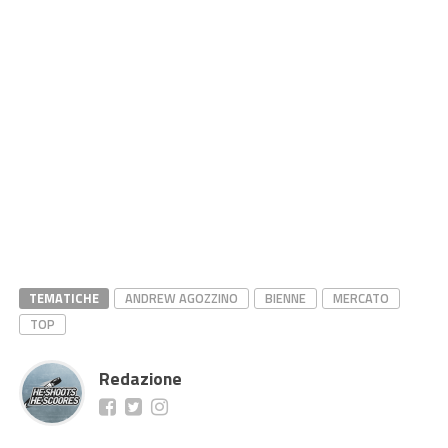
TEMATICHE
ANDREW AGOZZINO
BIENNE
MERCATO
TOP
Redazione