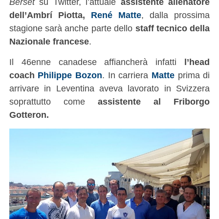
Berset
su Twitter, l’attuale
assistente allenatore
dell’Ambrí Piotta,
René Matte
, dalla prossima
stagione sarà anche parte dello
staff tecnico della
Nazionale francese
.
Il 46enne canadese affiancherà infatti
l’head
coach
Philippe Bozon
. In carriera
Matte
prima di
arrivare in Leventina aveva lavorato in Svizzera
soprattutto come
assistente al Friborgo
Gotteron.