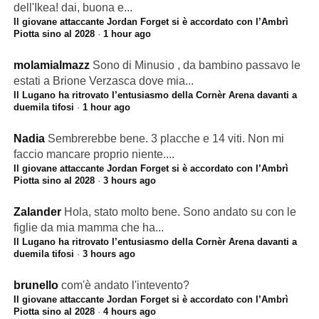
dell'Ikea! dai, buona e...
Il giovane attaccante Jordan Forget si è accordato con l’Ambrì
Piotta sino al 2028
·
1 hour ago
molamialmazz
Sono di Minusio , da bambino passavo le
estati a Brione Verzasca dove mia...
Il Lugano ha ritrovato l’entusiasmo della Cornèr Arena davanti a
duemila tifosi
·
1 hour ago
Nadia
Sembrerebbe bene. 3 placche e 14 viti. Non mi
faccio mancare proprio niente....
Il giovane attaccante Jordan Forget si è accordato con l’Ambrì
Piotta sino al 2028
·
3 hours ago
Zalander
Hola, stato molto bene. Sono andato su con le
figlie da mia mamma che ha...
Il Lugano ha ritrovato l’entusiasmo della Cornèr Arena davanti a
duemila tifosi
·
3 hours ago
brunello
com'è andato l'intevento?
Il giovane attaccante Jordan Forget si è accordato con l’Ambrì
Piotta sino al 2028
·
4 hours ago