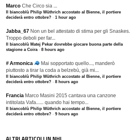
Marco
Che Circo sia ...
Il biancoblù Philip Wüthrich accostato al Bienne, il portiere
deciderà entro ottobre?
·
1 hour ago
Jabba_67
Non un bel attestato di stima per gli Snaskes.
Troppo deboli per far...
Il biancoblù Matej Pekar dovrebbe giocare buona parte della
stagione a Coira
·
8 hours ago
# Armonica
Mai sopportato quello..., manderò
piuttosto a tirar la coda a belzebù, già mi...
Il biancoblù Philip Wüthrich accostato al Bienne, il portiere
deciderà entro ottobre?
·
8 hours ago
Francia
Marco Masini 2015 cantava una canzone
intitolata Vafa...... quando hai tempo...
Il biancoblù Philip Wüthrich accostato al Bienne, il portiere
deciderà entro ottobre?
·
9 hours ago
ALTRI ARTICOLI IN NHL