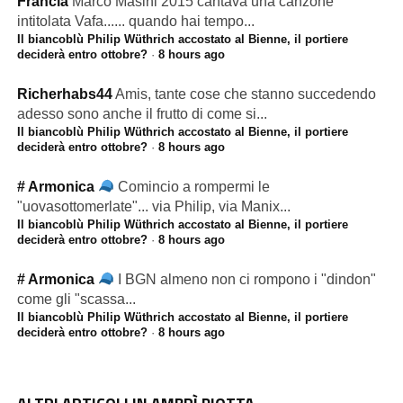
Francia
Marco Masini 2015 cantava una canzone
intitolata Vafa...... quando hai tempo...
Il biancoblù Philip Wüthrich accostato al Bienne, il portiere
deciderà entro ottobre?
·
8 hours ago
Richerhabs44
Amis, tante cose che stanno succedendo
adesso sono anche il frutto di come si...
Il biancoblù Philip Wüthrich accostato al Bienne, il portiere
deciderà entro ottobre?
·
8 hours ago
# Armonica
Comincio a rompermi le
"uovasottomerlate"... via Philip, via Manix...
Il biancoblù Philip Wüthrich accostato al Bienne, il portiere
deciderà entro ottobre?
·
8 hours ago
# Armonica
I BGN almeno non ci rompono i "dindon"
come gli "scassa...
Il biancoblù Philip Wüthrich accostato al Bienne, il portiere
deciderà entro ottobre?
·
8 hours ago