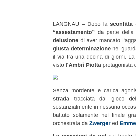
LANGNAU – Dopo la
sconfitta
“assestamento”
da parte della
delusione
di aver mancato l’agga
giusta determinazione
nel guard
il via tra una decina di giorni. La
visto
l’Ambrì Piotta
protagonista 
Senza mordente e carica agonis
strada
tracciata dal gioco d
sostanzialmente in nessuna occa
battuto solamente nel finale g
orchestrata da
Zwerger
ed
Emme
Le occasioni da gol
sul fronte l