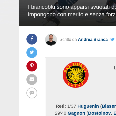
I biancoblù sono apparsi svuotati do
impongono con merito e senza forz
Scritto da
Andrea Branca
Reti:
1’37
Huguenin
(
Blaser
29’40
Gagnon
(
Dostoinov
,
E