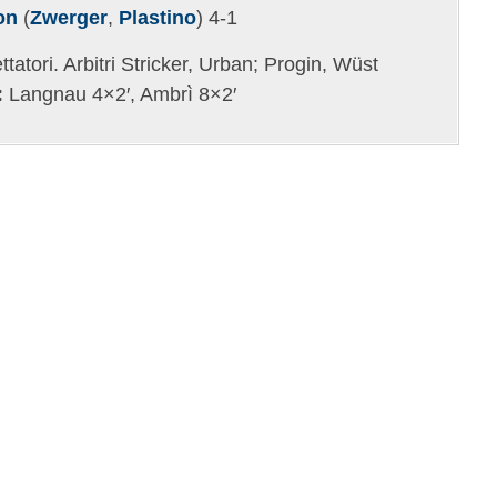
on
(
Zwerger
,
Plastino
) 4-1
ettatori. Arbitri Stricker, Urban; Progin, Wüst
:
Langnau 4×2′, Ambrì 8×2′