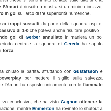
 l’Ambrì
è riuscito a mostrarsi un minimo incisivo,
ro in gol
sull’arco di tre superiorità numeriche.
nza troppi sussulti
da parte della squadra ospite,
passivo di 1-0
che poteva anche risultare positivo –
ndo gol di
Gerber
annullato
in maniera un po’
riodo centrale la squadra di
Cereda
ha saputo
i forza.
a chiuso la partita, sfruttando con
Gustafsson
e
powerplay
per mettere il sigillo sulla salvezza
nte l’Ambrì ha risposto unicamente con le
fiammate
erzo conclusivo, che ha visto
Gagnon
ottenere la
viazione, mentre
Emmerton
ha rovinato lo shutout a