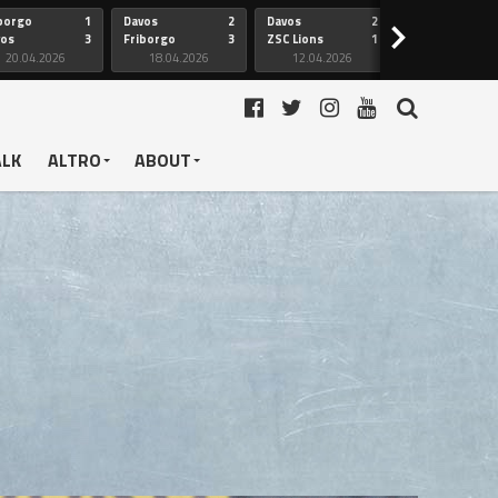
borgo
1
Davos
2
Davos
2
Friborgo
>
vos
3
Friborgo
3
ZSC Lions
1
Ginevra
20.04.2026
18.04.2026
12.04.2026
12.04.2026
ALK
ALTRO
ABOUT