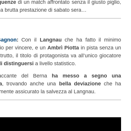
guenze
di un match affrontato senza il giusto piglio,
la brutta prestazione di sabato sera…
Gagnon
:
Con il
Langnau
che ha fatto il minimo
io per vincere, e un
Ambrì Piotta
in pista senza un
trutto, il titolo di protagonista va all’unico giocatore
i distinguersi
a livello statistico.
taccante del Berna
ha messo a segno una
a
, trovando anche una
bella deviazione
che ha
amente assicurato la salvezza al Langnau.