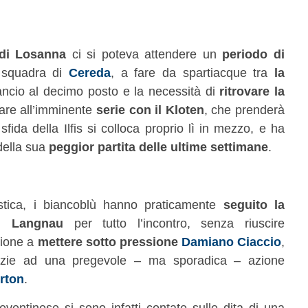
 di Losanna
ci si poteva attendere un
periodo di
 squadra di
Cereda
, a fare da spartiacque tra
la
ncio al decimo posto e la necessità di
ritrovare la
are all’imminente
serie con il Kloten
, che prenderà
 sfida della Ilfis si colloca proprio lì in mezzo, e ha
della sua
peggior partita delle ultime settimane
.
tica, i biancoblù hanno praticamente
seguito la
el
Langnau
per tutto l’incontro, senza riuscire
sione a
mettere sotto pressione
Damiano Ciaccio
,
razie ad una pregevole – ma sporadica – azione
rton
.
eventinese si sono infatti contate sulle dita di una