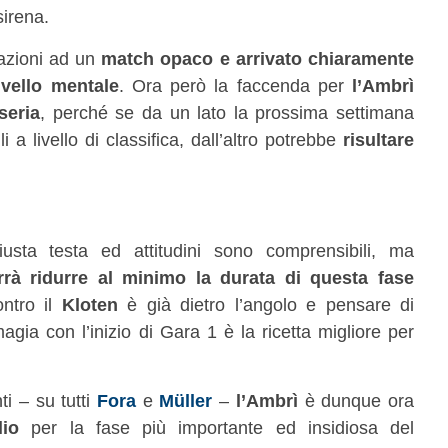
sirena.
razioni ad un
match opaco e arrivato chiaramente
vello mentale
. Ora però la faccenda per
l’Ambrì
seria
, perché se da un lato la prossima settimana
li a livello di classifica, dall’altro potrebbe
risultare
sta testa ed attitudini sono comprensibili, ma
rrà ridurre al minimo la durata di questa fase
ontro il
Kloten
è già dietro l’angolo e pensare di
gia con l’inizio di Gara 1 è la ricetta migliore per
ti – su tutti
Fora
e
Müller
–
l’Ambrì
è dunque ora
lio
per la fase più importante ed insidiosa del