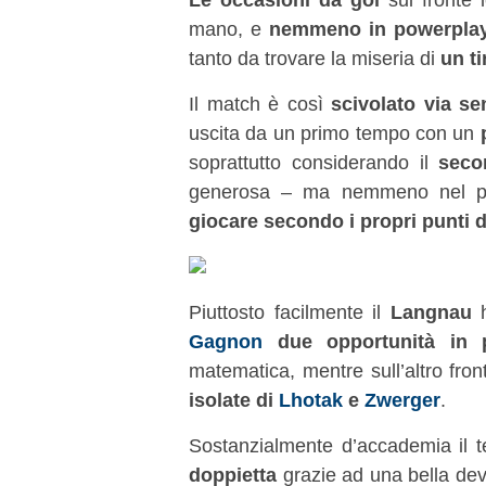
mano, e
nemmeno in powerplay
tanto da trovare la miseria di
un ti
Il match è così
scivolato via se
uscita da un primo tempo con un
soprattutto considerando il
seco
generosa – ma nemmeno nel pe
giocare secondo i propri punti d
Piuttosto facilmente il
Langnau
h
Gagnon
due opportunità in 
matematica, mentre sull’altro fro
isolate di
Lhotak
e
Zwerger
.
Sostanzialmente d’accademia il t
doppietta
grazie ad una bella de