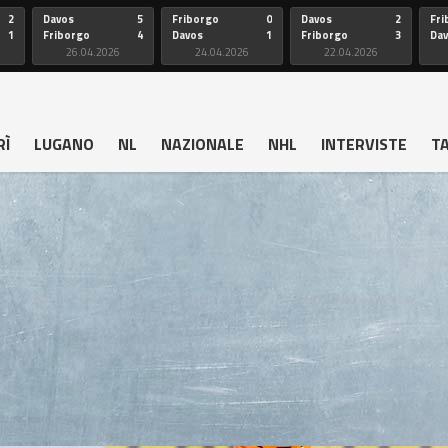
2
Davos
5
Friborgo
0
Davos
2
Fri
1
Friborgo
4
Davos
1
Friborgo
3
Da
26.04.2026
24.04.2026
22.04.2026
RÌ
LUGANO
NL
NAZIONALE
NHL
INTERVISTE
T