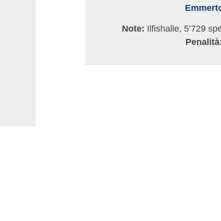
Emmert
Note:
Ilfishalle, 5’729 sp
Penalità