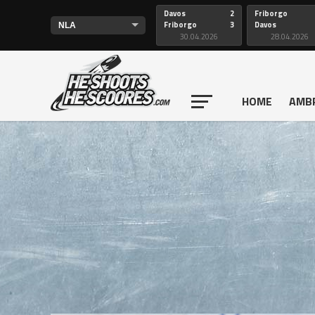
Davos
2
Friborgo
Friborgo
3
Davos
30.04.2026
28.04.2026
HOME
AMB