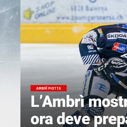
AMBRÌ PIOTTA
L’Ambrì mostra
ora deve prepa