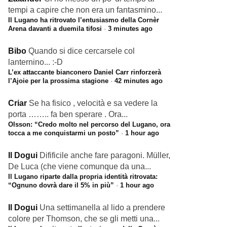
tempi a capire che non era un fantasmino...
Il Lugano ha ritrovato l’entusiasmo della Cornèr
Arena davanti a duemila tifosi
·
3 minutes ago
Bibo
Quando si dice cercarsele col
lanternino... :-D
L’ex attaccante bianconero Daniel Carr rinforzerà
l’Ajoie per la prossima stagione
·
42 minutes ago
Criar
Se ha fisico , velocità e sa vedere la
porta …….. fa ben sperare . Ora...
Olsson: “Credo molto nel percorso del Lugano, ora
tocca a me conquistarmi un posto”
·
1 hour ago
Il Dogui
Difificile anche fare paragoni. Müller,
De Luca (che viene comunque da una...
Il Lugano riparte dalla propria identità ritrovata:
“Ognuno dovrà dare il 5% in più”
·
1 hour ago
Il Dogui
Una settimanella al lido a prendere
colore per Thomson, che se gli metti una...