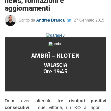
news, formazioni e
aggiornamenti
Scritto da
Andrea Branca
27 Gennaio 2015
AMBRÌ – KLOTEN
VALASCIA
Ore 19:45
Dopo aver ottenuto
tre risultati positivi
consecutivi
– due vittorie, un KO ai rigori –