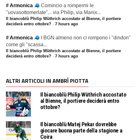
# Armonica
Comincio a rompermi le
"uovasottomerlate"... via Philip, via Manix...
Il biancoblù Philip Wüthrich accostato al Bienne, il portiere
deciderà entro ottobre?
·
7 hours ago
# Armonica
I BGN almeno non ci rompono i "dindon"
come gli "scassa...
Il biancoblù Philip Wüthrich accostato al Bienne, il portiere
deciderà entro ottobre?
·
7 hours ago
ALTRI ARTICOLI IN AMBRÌ PIOTTA
Il biancoblù Philip Wüthrich accostato
al Bienne, il portiere deciderà entro
ottobre?
Il biancoblù Matej Pekar dovrebbe
giocare buona parte della stagione a
Coira