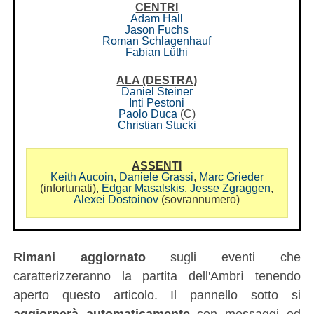
CENTRI
Adam Hall
Jason Fuchs
Roman Schlagenhauf
Fabian Lüthi
ALA (DESTRA)
Daniel Steiner
Inti Pestoni
Paolo Duca
(C)
Christian Stucki
ASSENTI
Keith Aucoin
,
Daniele Grassi
,
Marc Grieder
(infortunati),
Edgar Masalskis
,
Jesse Zgraggen
,
Alexei Dostoinov
(sovrannumero)
Rimani aggiornato
sugli eventi che
caratterizzeranno la partita dell'Ambrì tenendo
aperto questo articolo. Il pannello sotto si
aggiornerà automaticamente
con messaggi ed