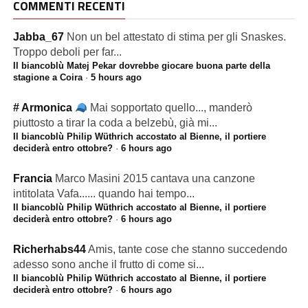
COMMENTI RECENTI
Jabba_67
Non un bel attestato di stima per gli Snaskes.
Troppo deboli per far...
Il biancoblù Matej Pekar dovrebbe giocare buona parte della
stagione a Coira
·
5 hours ago
# Armonica
Mai sopportato quello..., manderò
piuttosto a tirar la coda a belzebù, già mi...
Il biancoblù Philip Wüthrich accostato al Bienne, il portiere
deciderà entro ottobre?
·
6 hours ago
Francia
Marco Masini 2015 cantava una canzone
intitolata Vafa...... quando hai tempo...
Il biancoblù Philip Wüthrich accostato al Bienne, il portiere
deciderà entro ottobre?
·
6 hours ago
Richerhabs44
Amis, tante cose che stanno succedendo
adesso sono anche il frutto di come si...
Il biancoblù Philip Wüthrich accostato al Bienne, il portiere
deciderà entro ottobre?
·
6 hours ago