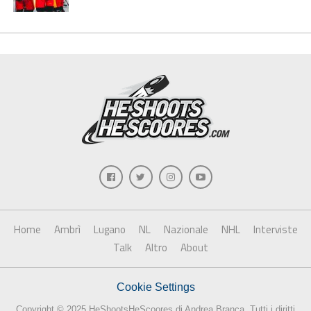
Home
Ambrì
Lugano
NL
Nazionale
NHL
Interviste
Talk
Altro
About
Cookie Settings
Copyright © 2025 HeShootsHeScoores di Andrea Branca. Tutti i diritti