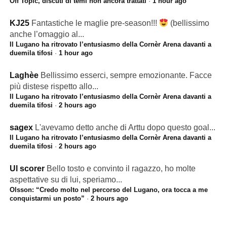
Off Topic, discuti di temi non ancora trattati
·
1 hour ago
KJ25
Fantastiche le maglie pre-season!!!
(bellissimo
anche l’omaggio al...
Il Lugano ha ritrovato l’entusiasmo della Cornèr Arena davanti a
duemila tifosi
·
1 hour ago
Laghèe
Bellissimo esserci, sempre emozionante. Facce
più distese rispetto allo...
Il Lugano ha ritrovato l’entusiasmo della Cornèr Arena davanti a
duemila tifosi
·
2 hours ago
sagex
L'avevamo detto anche di Arttu dopo questo goal...
Il Lugano ha ritrovato l’entusiasmo della Cornèr Arena davanti a
duemila tifosi
·
2 hours ago
Ul scorer
Bello tosto e convinto il ragazzo, ho molte
aspettative su di lui, speriamo...
Olsson: “Credo molto nel percorso del Lugano, ora tocca a me
conquistarmi un posto”
·
2 hours ago