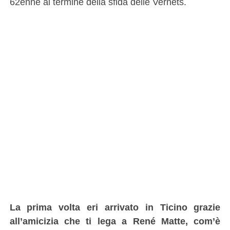
62enne al termine della sfida delle Vernets.
La prima volta eri arrivato in Ticino grazie
all’amicizia che ti lega a René Matte, com’è