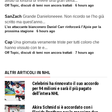
avuto la fortuna di vivere una gran bella...
Off Topic, discuti di temi non ancora trattati
·
6 hours ago
SanZach
Grande Danieloneeee. Non ricordo se l'ho già
scritto ma quest'anno...
L’ex attaccante bianconero Daniel Carr rinforzerà l’Ajoie per la
prossima stagione
·
6 hours ago
Cap
Una giornata veramente triste per tutti coloro che
hanno vissuto con te e...
Off Topic, discuti di temi non ancora trattati
·
7 hours ago
ALTRI ARTICOLI IN NHL
Celebrini ha rinnovato il suo accordo
per 94 milioni e sarà il più pagato
dell’intera NHL
Akira Schmid si è accordato con i