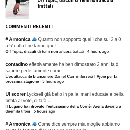
Off Topic, discuti di temi non ancora
trattati
COMMENTI RECENTI
# Armonica
Quanto non sopporto quelli che sul 2 a 0
a 5' dalla fine fanno quel...
Off Topic, discuti di temi non ancora trattati
·
4 hours ago
contadino
effettivamente ha ben dimostrato 2 anni fa di
sapere perfettamente come...
L’ex attaccante bianconero Daniel Carr rinforzerà l’Ajoie per la
prossima stagione
·
5 hours ago
Ul scorer
Lycksell già bello in palla, mani educate e bella
bifola al volo, ci farà...
Il Lugano ha ritrovato l’entusiasmo della Cornèr Arena davanti a
duemila tifosi
·
5 hours ago
# Armonica
Come dice sempre mia moglie abbiamo