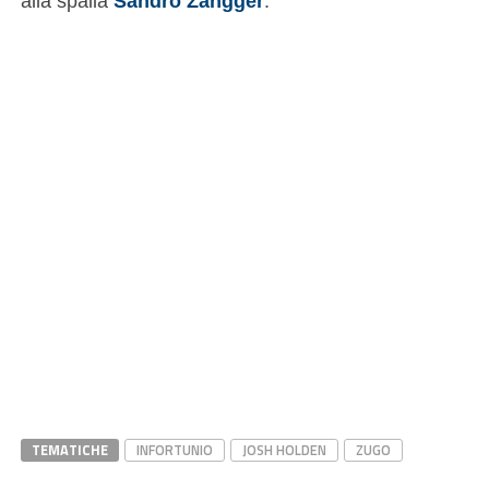
alla spalla
Sandro Zangger
.
TEMATICHE
INFORTUNIO
JOSH HOLDEN
ZUGO