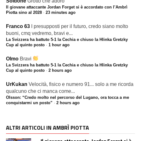
Soldone
Grotto che adoro
Il giovane attaccante Jordan Forget si è accordato con l’Ambrì
Piotta sino al 2028
·
23 minutes ago
Franco 63
I presupposti per il futuro, credo siano molto
buoni, cmq vedremo, bravi e...
La Svizzera ha battuto 5-1 la Cechia e chiuso la Hlinka Gretzky
Cup al quinto posto
·
1 hour ago
Olmo
Bravi
La Svizzera ha battuto 5-1 la Cechia e chiuso la Hlinka Gretzky
Cup al quinto posto
·
2 hours ago
UrKukan
Velocità, fisico e numero 91... solo a me ricorda
qualcuno che ci manca come...
Olsson: “Credo molto nel percorso del Lugano, ora tocca a me
conquistarmi un posto”
·
2 hours ago
ALTRI ARTICOLI IN AMBRÌ PIOTTA